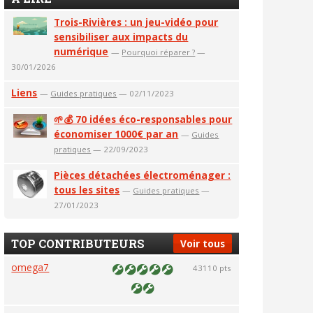
Trois-Rivières : un jeu-vidéo pour
sensibiliser aux impacts du
numérique
—
Pourquoi réparer ?
—
30/01/2026
Liens
—
Guides pratiques
— 02/11/2023
🌱💰 70 idées éco-responsables pour
économiser 1000€ par an
—
Guides
pratiques
— 22/09/2023
Pièces détachées électroménager :
tous les sites
—
Guides pratiques
—
27/01/2023
TOP CONTRIBUTEURS
Voir tous
omega7
43110 pts