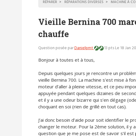
RÉPARER
RÉPARATIONS DIVERSES
MACHINE À CO
Vieille Bernina 700 mar
chauffe
Question posée par
Danielpmt
13 pts
Le 18 Jan 20
Bonjour à toutes et à tous,
Depuis quelques jours je rencontre un problè
vieille Bernina 700. La machine s’est mise à fo
moteur d’aller à pleine vitesse, et ce peu impor
appuyée pendant quelques dizaines de secondes
et il y a une odeur bizarre qui s’en dégage (od
choquant en soi (rien de grillé en tout cas).
J’ai donc besoin d’aide pour soit identifier le
changer le moteur. Pour la 2ème solution, il y a
question que je me pose est de savoir s’il est