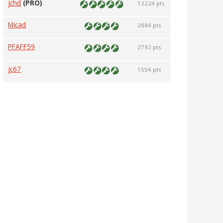
jchd
(PRO)
12224 pts
Micad
2884 pts
PFAFF59
2792 pts
jc67
1554 pts