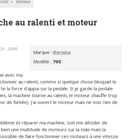
UDRE
BERNINA
che au ralenti et moteur
21 - 23h10
Marque :
Bernina
Modèle :
700
me avec ma
nctionner au ralenti, comme si quelque chose bloquait le
te la force d’appui sur la pedale. Si je garde la pedale
, la machine tourne au ralenti, le moteur chauffe trop
eur de fumée). J’ai ouvert le moteur mais ne vois rien de
 problème et réparer ma machine, soit me décider de
 bien une multitude de moteurs sur la toile mais la
 possible de faire fonctionner ces moteurs à une vitesse