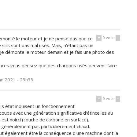
+
0
vote
-
 démonté le moteur et je ne pense pas que ce
’ils sont pas mal usés. Mais, n’étant pas un
e. Je démonte le moteur demain et je fais une photo des
ences vous pensez que des charbons usés peuvent faire
jan 2021 - 23h33
+
0
vote
-
s état induisent un fonctionnement
oups avec une génération significative d'étincelles au
 est noirci (couche de carbone en surface).
st généralement pas particulièrement chaud.
ut également être la conséquence d'une machine dont la