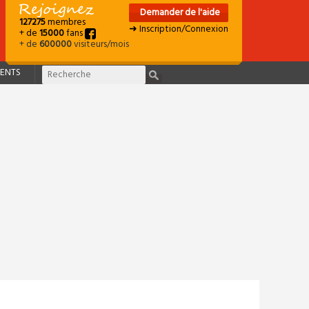
Demander de l'aide
127275
membres
➜ Inscription/Connexion
+ de
15000
fans
+ de
600000
visiteurs/mois
ENTS