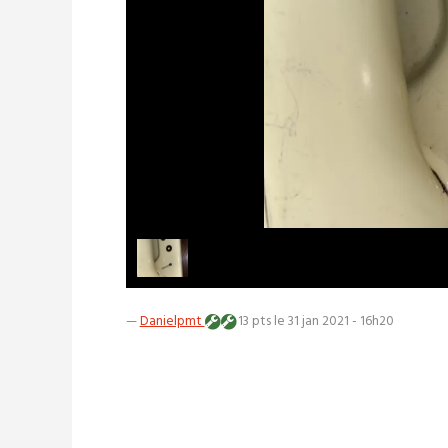
—
Danielpmt
13 pts
le 31 jan 2021 - 16h20