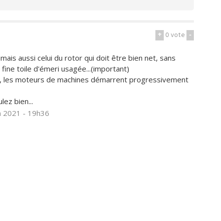
+
0
vote
-
mais aussi celui du rotor qui doit être bien net, sans
ine toile d'émeri usagée...(important)
ui, les moteurs de machines démarrent progressivement
ez bien...
an 2021 - 19h36