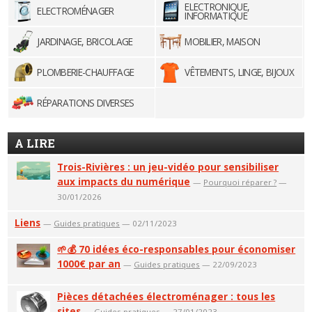
ELECTRONIQUE,
ELECTROMÉNAGER
INFORMATIQUE
JARDINAGE, BRICOLAGE
MOBILIER, MAISON
PLOMBERIE-CHAUFFAGE
VÊTEMENTS, LINGE, BIJOUX
RÉPARATIONS DIVERSES
A LIRE
Trois-Rivières : un jeu-vidéo pour sensibiliser
aux impacts du numérique
—
Pourquoi réparer ?
—
30/01/2026
Liens
—
Guides pratiques
— 02/11/2023
🌱💰 70 idées éco-responsables pour économiser
1000€ par an
—
Guides pratiques
— 22/09/2023
Pièces détachées électroménager : tous les
sites
—
Guides pratiques
— 27/01/2023