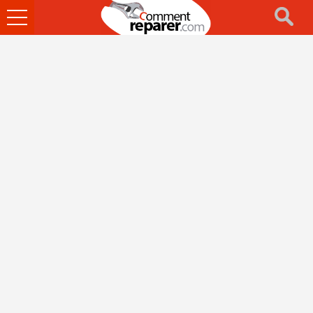
Ouvrir
le
menu