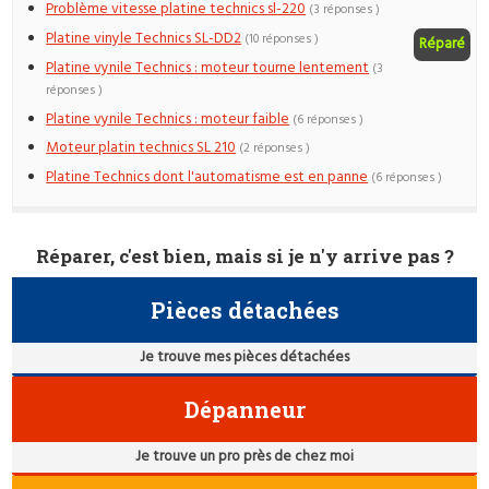
Problème vitesse platine technics sl-220
(3 réponses )
Platine vinyle Technics SL-DD2
(10 réponses )
Réparé
Platine vynile Technics : moteur tourne lentement
(3
réponses )
Platine vynile Technics : moteur faible
(6 réponses )
Moteur platin technics SL 210
(2 réponses )
Platine Technics dont l'automatisme est en panne
(6 réponses )
Réparer, c'est bien, mais si je n'y arrive pas ?
Pièces détachées
Je trouve mes pièces détachées
Dépanneur
Je trouve un pro près de chez moi