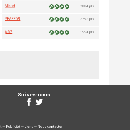
Micad
2884 pts
PFAFF59
2792 pts
jc67
1554 pts
Suivez-nous
t
—
Publicité
—
Liens
—
Nous contacter