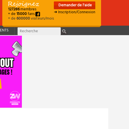
Demander de l'aide
127286
membres
➜ Inscription/Connexion
+ de
15000
fans
+ de
600000
visiteurs/mois
ENTS