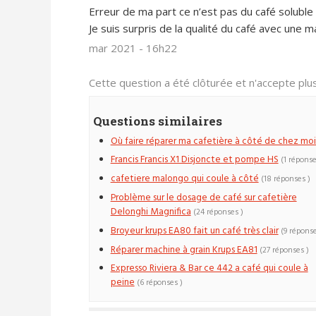
Erreur de ma part ce n’est pas du café soluble
Je suis surpris de la qualité du café avec une ma
mar 2021 - 16h22
Cette question a été clôturée et n'accepte pl
Questions similaires
Où faire réparer ma cafetière à côté de chez moi
Francis Francis X1 Disjoncte et pompe HS
(1 réponse
cafetiere malongo qui coule à côté
(18 réponses )
Problème sur le dosage de café sur cafetière
Delonghi Magnifica
(24 réponses )
Broyeur krups EA80 fait un café très clair
(9 réponse
Réparer machine à grain Krups EA81
(27 réponses )
Expresso Riviera & Bar ce 442 a café qui coule à
peine
(6 réponses )