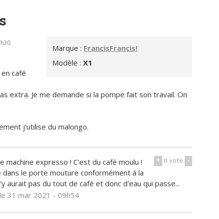
s
8h30
Marque :
FrancisFrancis!
Modèle :
X1
 en café
pas extra. Je me demande si la pompe fait son travail. On
ement j’utilise du malongo.
+
0
vote
-
e machine expresso ! C'est du café moulu !
fé dans le porte mouture conformément à la
 n'y aurait pas du tout de café et donc d'eau qui passe...
le 31 mar 2021 - 09h54