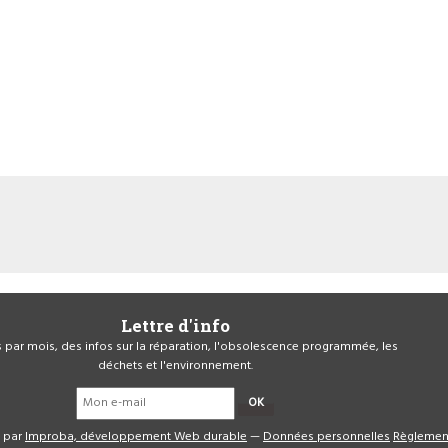
Lettre d'info
is par mois, des infos sur la réparation, l'obsolescence programmée, les
déchets et l'environnement.
OK
é par
Improba, développement Web durable
—
Données personnelles
Règlemen