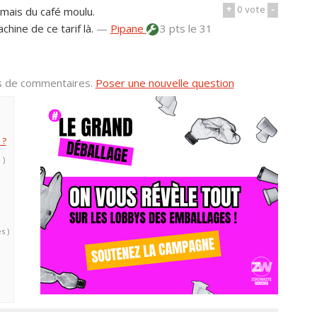
+
0
vote
-
 mais du café moulu.
chine de ce tarif là.
—
Pipane
3 pts
le 31
us de commentaires.
Poser une nouvelle question
 ?
 )
s )