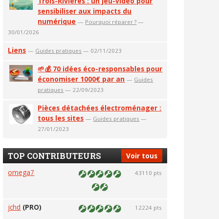
Trois-Rivières : un jeu-vidéo pour
sensibiliser aux impacts du
numérique
—
Pourquoi réparer ?
—
30/01/2026
Liens
—
Guides pratiques
— 02/11/2023
🌱💰 70 idées éco-responsables pour
économiser 1000€ par an
—
Guides
pratiques
— 22/09/2023
Pièces détachées électroménager :
tous les sites
—
Guides pratiques
—
27/01/2023
TOP CONTRIBUTEURS
Voir tous
omega7
43110 pts
jchd
(PRO)
12224 pts