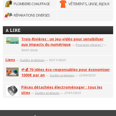
PLOMBERIE-CHAUFFAGE
VÊTEMENTS, LINGE, BIJOUX
RÉPARATIONS DIVERSES
A LIRE
Trois-Rivières : un jeu-vidéo pour sensibiliser
aux impacts du numérique
—
Pourquoi réparer ?
—
30/01/2026
Liens
—
Guides pratiques
— 02/11/2023
🌱💰 70 idées éco-responsables pour économiser
1000€ par an
—
Guides pratiques
— 22/09/2023
Pièces détachées électroménager : tous les
sites
—
Guides pratiques
— 27/01/2023