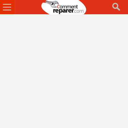
Ouvrir
le
menu