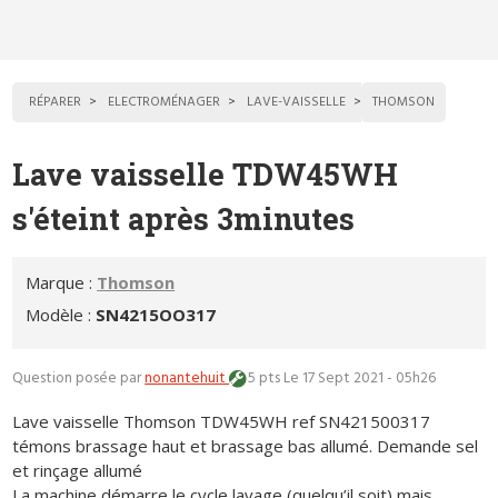
RÉPARER
ELECTROMÉNAGER
LAVE-VAISSELLE
THOMSON
Lave vaisselle TDW45WH
s'éteint après 3minutes
Marque :
Thomson
Modèle :
SN4215OO317
Question posée par
nonantehuit
5 pts
Le 17 Sept 2021 - 05h26
Lave vaisselle Thomson TDW45WH ref SN421500317
témons brassage haut et brassage bas allumé. Demande sel
et rinçage allumé
La machine démarre le cycle lavage (quelqu’il soit) mais