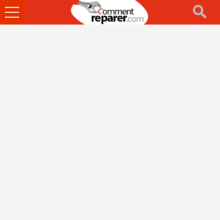
Ouvrir
le
menu