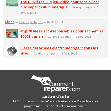
Trois-Rivières : un jeu-vidéo pour sensibiliser
aux impacts du numérique
—
Pourquoi réparer ?
—
30/01/2026
Liens
—
Guides pratiques
— 02/11/2023
🌱💰 70 idées éco-responsables pour économiser
1000€ par an
—
Guides pratiques
— 22/09/2023
Pièces détachées électroménager : tous les
sites
—
Guides pratiques
— 27/01/2023
Lettre d'info
1 à 2 fois par mois, des infos sur la réparation, l'obsolescence
programmée, les déchets et l'environnement.