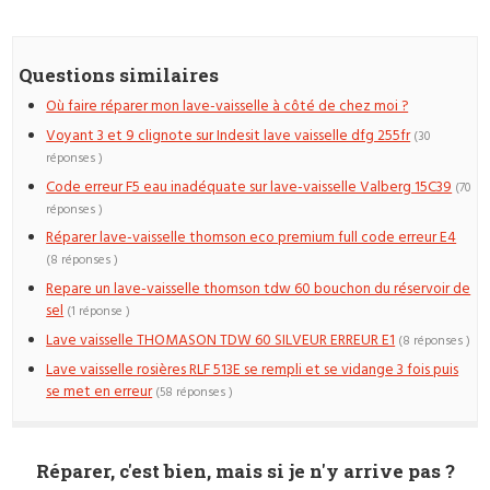
Questions similaires
Où faire réparer mon lave-vaisselle à côté de chez moi ?
Voyant 3 et 9 clignote sur Indesit lave vaisselle dfg 255fr
(30
réponses )
Code erreur F5 eau inadéquate sur lave-vaisselle Valberg 15C39
(70
réponses )
Réparer lave-vaisselle thomson eco premium full code erreur E4
(8 réponses )
Repare un lave-vaisselle thomson tdw 60 bouchon du réservoir de
sel
(1 réponse )
Lave vaisselle THOMASON TDW 60 SILVEUR ERREUR E1
(8 réponses )
Lave vaisselle rosières RLF 513E se rempli et se vidange 3 fois puis
se met en erreur
(58 réponses )
Réparer, c'est bien, mais si je n'y arrive pas ?