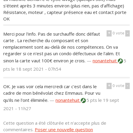
s’éteint après 3 minutes environ (plus rien, pas d’affichage)
Résistance, moteur , capteur présence eau et contact porte
OK
+
0
vote
-
Merci pour l'info. Pas de surchauffe donc défaut
carte . La recherche du composant et son
remplacement sont au-delà de nos compétences. On va
regarder si ce n'est pas un condo défectueux de l'alim. Et
sinon la carte vaut 100€ environ je crois.
—
nonantehuit
5
pts
le 18 sept 2021 - 07h54
+
0
vote
-
OK. Je vais voir cela mercredi car c'est dans le
cadre de mon bénévolat chez Emmaus. Pour vu
qu'ils ne l'ont éliminée.
—
nonantehuit
5 pts
le 19 sept
2021 - 11h27
Cette question a été clôturée et n'accepte plus de
commentaires.
Poser une nouvelle question