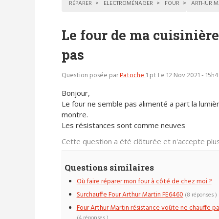
RÉPARER
ELECTROMÉNAGER
FOUR
ARTHUR M
Le four de ma cuisinièr
pas
Question posée par
Patoche
1 pt
Le 12 Nov 2021 - 15h
Bonjour,
Le four ne semble pas alimenté a part la lumièr
montre.
Les résistances sont comme neuves
Cette question a été clôturée et n'accepte pl
Questions similaires
Où faire réparer mon four à côté de chez moi ?
Surchauffe Four Arthur Martin FE6460
(8 réponses )
Four Arthur Martin résistance voûte ne chauffe pa
(4 réponses )