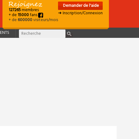
Demander de l'aide
127265
membres
➜ Inscription/Connexion
+ de
15000
fans
+ de
600000
visiteurs/mois
ENTS