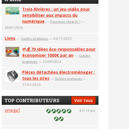
Trois-Rivières : un jeu-vidéo pour
sensibiliser aux impacts du
numérique
—
Pourquoi réparer ?
—
30/01/2026
Liens
—
Guides pratiques
— 02/11/2023
🌱💰 70 idées éco-responsables pour
économiser 1000€ par an
—
Guides
pratiques
— 22/09/2023
Pièces détachées électroménager :
tous les sites
—
Guides pratiques
—
27/01/2023
TOP CONTRIBUTEURS
Voir tous
omega7
43110 pts