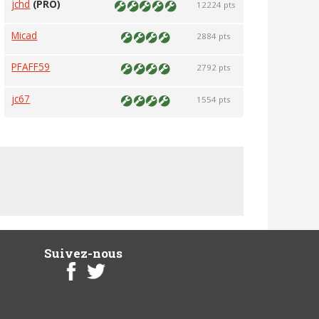
jchd
(PRO)
12224 pts
Micad
2884 pts
PFAFF59
2792 pts
jc67
1554 pts
Suivez-nous