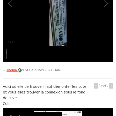
1
/
1
—
Thoma
9 pts
le 27 nov 2021 - 14h36
+
1
vote
-
Voici où elle ce trouve il faut démonter les cote
et vous allez trouver la connexion sous le fond
de cuve.
Cdlt