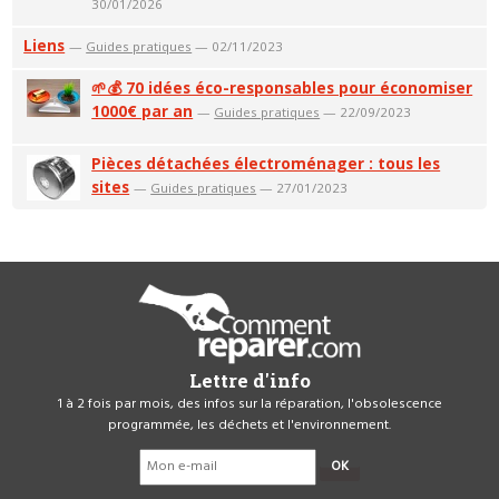
30/01/2026
Liens
—
Guides pratiques
— 02/11/2023
🌱💰 70 idées éco-responsables pour économiser
1000€ par an
—
Guides pratiques
— 22/09/2023
Pièces détachées électroménager : tous les
sites
—
Guides pratiques
— 27/01/2023
Lettre d'info
1 à 2 fois par mois, des infos sur la réparation, l'obsolescence
programmée, les déchets et l'environnement.
OK