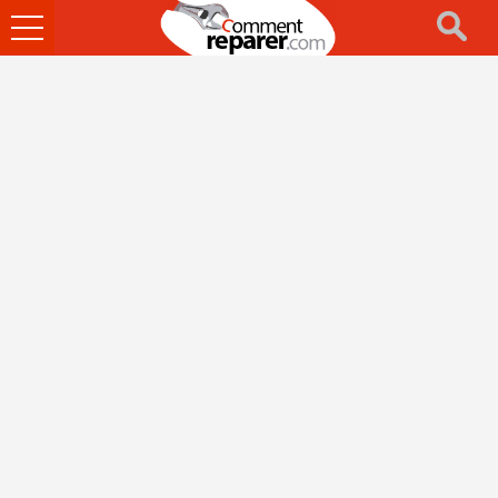
Ouvrir
le
menu