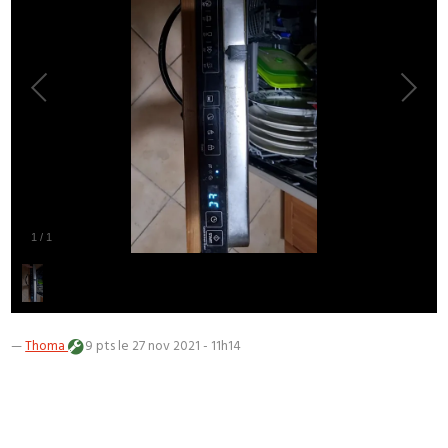
1
/
1
—
Thoma
9 pts
le 27 nov 2021 - 11h14