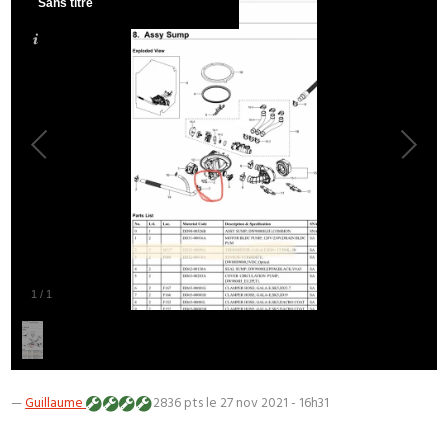
Sans titre
1
/
1
—
Guillaume
2836 pts
le 27 nov 2021 - 16h31