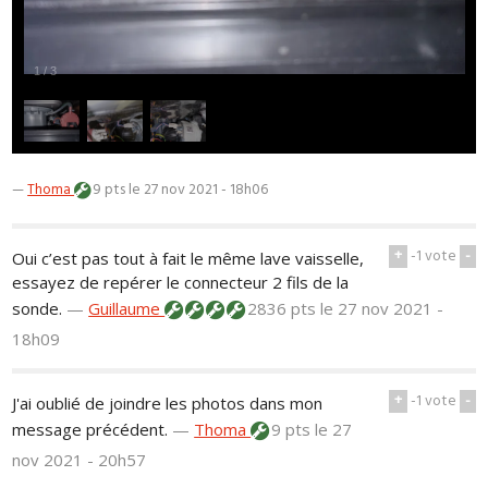
1
/
3
—
Thoma
9 pts
le 27 nov 2021 - 18h06
+
-1
vote
-
Oui c’est pas tout à fait le même lave vaisselle,
essayez de repérer le connecteur 2 fils de la
sonde.
—
Guillaume
2836 pts
le 27 nov 2021 -
18h09
+
-1
vote
-
J'ai oublié de joindre les photos dans mon
message précédent.
—
Thoma
9 pts
le 27
nov 2021 - 20h57