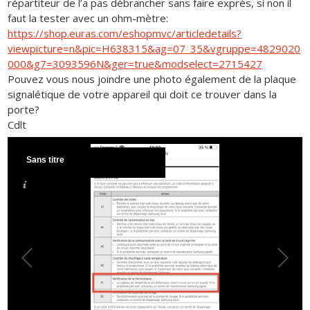
répartiteur de l’a pas débrancher sans faire exprès, si non il
faut la tester avec un ohm-mètre:
https://shop.euras.com/eshopmvc/articledetails?
viewpicture=n&pic=H638315&ag=07_35&vgruppe=4829020
000&g7=3093596N&ger=true&modselect=2715427
Pouvez vous nous joindre une photo également de la plaque
signalétique de votre appareil qui doit ce trouver dans la
porte?
Cdlt
Sans titre