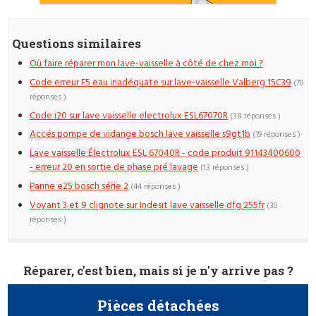
Questions similaires
Où faire réparer mon lave-vaisselle à côté de chez moi ?
Code erreur F5 eau inadéquate sur lave-vaisselle Valberg 15C39
(70
réponses )
Code i20 sur lave vaisselle electrolux ESL67070R
(38 réponses )
Accés pompe de vidange bosch lave vaisselle s9gt1b
(19 réponses )
Lave vaisselle Électrolux ESL 67040R - code produit 91143400600
- erreur 20 en sortie de phase pré lavage
(13 réponses )
Panne e25 bosch série 2
(44 réponses )
Voyant 3 et 9 clignote sur Indesit lave vaisselle dfg 255fr
(30
réponses )
Réparer, c'est bien, mais si je n'y arrive pas ?
Pièces détachées