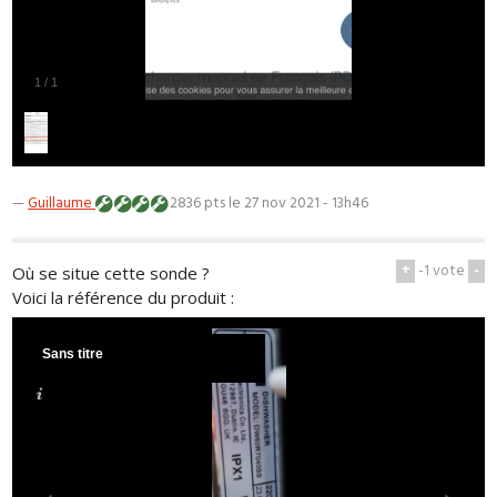
1
/
1
—
Guillaume
2836 pts
le 27 nov 2021 - 13h46
+
-1
vote
-
Où se situe cette sonde ?
Voici la référence du produit :
Sans titre