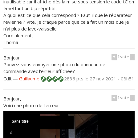
inutilisable car il affiche dès la mise sous tension le code tC en
émettant un bip répétitif.
À quoi est-ce que cela correspond ? Faut-il que le réparateur
revienne ? Vite, je craque parce que cela fait un mois que je
n'ai plus de lave-vaisselle.
Cordialement,
Thoma
+
1
vote
-
Bonjour
Pouvez-vous envoyer une photo du panneau de
commande avec l’erreur affichée?
Cdlt
—
Guillaume
2836 pts
le 27 nov 2021 - 08h51
+
1
vote
-
Bonjour,
Voici une photo de l'erreur
Sans titre