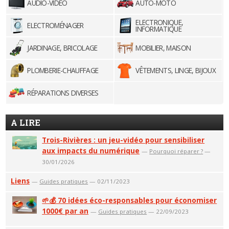
AUDIO-VIDÉO
AUTO-MOTO
ELECTRONIQUE,
ELECTROMÉNAGER
INFORMATIQUE
JARDINAGE, BRICOLAGE
MOBILIER, MAISON
PLOMBERIE-CHAUFFAGE
VÊTEMENTS, LINGE, BIJOUX
RÉPARATIONS DIVERSES
A LIRE
Trois-Rivières : un jeu-vidéo pour sensibiliser
aux impacts du numérique
—
Pourquoi réparer ?
—
30/01/2026
Liens
—
Guides pratiques
— 02/11/2023
🌱💰 70 idées éco-responsables pour économiser
1000€ par an
—
Guides pratiques
— 22/09/2023