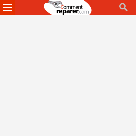
Ouvrir
le
menu