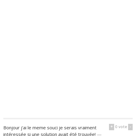
+
0
vote
-
Bonjour j'ai le meme souci je serais vraiment
intéressée si une solution avait été trouvée!
—