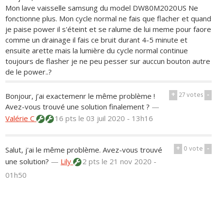
Mon lave vaisselle samsung du model DW80M2020US Ne
fonctionne plus. Mon cycle normal ne fais que flacher et quand
je paise power il s'éteint et se ralume de lui meme pour faore
comme un drainage il fais ce bruit durant 4-5 minute et
ensuite arette mais la lumière du cycle normal continue
toujours de flasher je ne peu pesser sur auccun bouton autre
de le power..?
+
27
votes
-
Bonjour, j’ai exactemenr le même problème !
Avez-vous trouvé une solution finalement ?
—
Valérie C
16 pts
le 03 juil 2020 - 13h16
+
0
vote
-
Salut, j'ai le même problème. Avez-vous trouvé
une solution?
—
Lily
2 pts
le 21 nov 2020 -
01h50