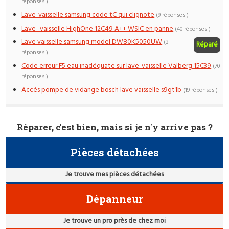
réponses )
Lave-vaisselle samsung code tC qui clignote
(9 réponses )
Lave- vaisselle HighOne 12C49 A++ WSIC en panne
(40 réponses )
Lave vaisselle samsung model DW80K5050UW
(3
Réparé
réponses )
Code erreur F5 eau inadéquate sur lave-vaisselle Valberg 15C39
(70
réponses )
Accés pompe de vidange bosch lave vaisselle s9gt1b
(19 réponses )
Réparer, c'est bien, mais si je n'y arrive pas ?
Pièces détachées
Je trouve mes pièces détachées
Dépanneur
Je trouve un pro près de chez moi