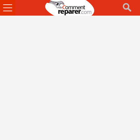
Ouvrir
le
menu