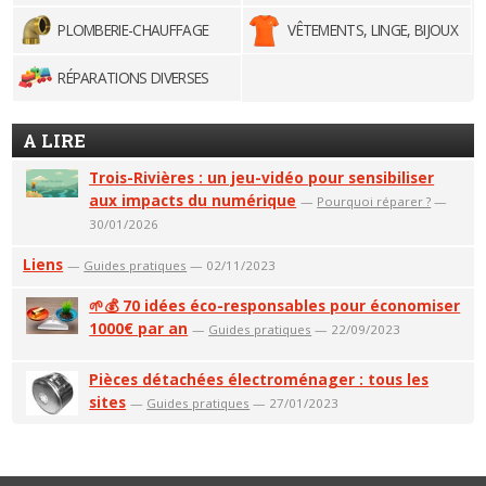
PLOMBERIE-CHAUFFAGE
VÊTEMENTS, LINGE, BIJOUX
RÉPARATIONS DIVERSES
A LIRE
Trois-Rivières : un jeu-vidéo pour sensibiliser
aux impacts du numérique
—
Pourquoi réparer ?
—
30/01/2026
Liens
—
Guides pratiques
— 02/11/2023
🌱💰 70 idées éco-responsables pour économiser
1000€ par an
—
Guides pratiques
— 22/09/2023
Pièces détachées électroménager : tous les
sites
—
Guides pratiques
— 27/01/2023