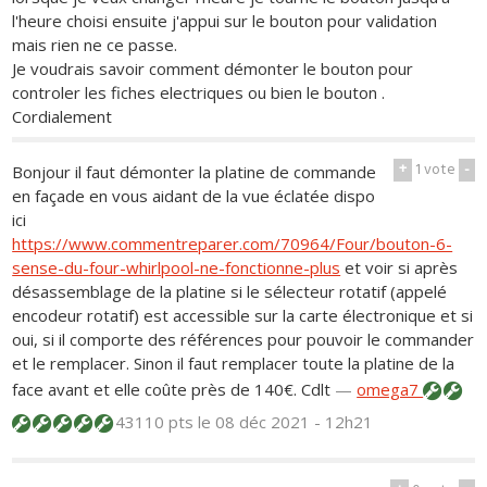
l'heure choisi ensuite j'appui sur le bouton pour validation
mais rien ne ce passe.
Je voudrais savoir comment démonter le bouton pour
controler les fiches electriques ou bien le bouton .
Cordialement
+
1
vote
-
Bonjour il faut démonter la platine de commande
en façade en vous aidant de la vue éclatée dispo
ici
https://www.commentreparer.com/70964/Four/bouton-6-
sense-du-four-whirlpool-ne-fonctionne-plus
et voir si après
désassemblage de la platine si le sélecteur rotatif (appelé
encodeur rotatif) est accessible sur la carte électronique et si
oui, si il comporte des références pour pouvoir le commander
et le remplacer. Sinon il faut remplacer toute la platine de la
face avant et elle coûte près de 140€. Cdlt
—
omega7
43110 pts
le 08 déc 2021 - 12h21