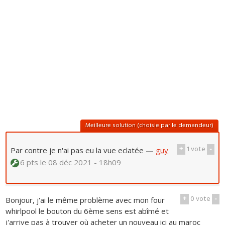
Meilleure solution (choisie par le demandeur)
+
1
vote
-
Par contre je n'ai pas eu la vue eclatée
—
guy
6 pts
le 08 déc 2021 - 18h09
+
0
vote
-
Bonjour, j'ai le même problème avec mon four
whirlpool le bouton du 6ème sens est abîmé et
j'arrive pas à trouver où acheter un nouveau ici au maroc