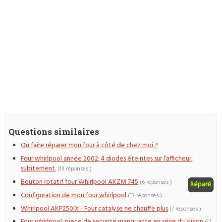
Questions similaires
Où faire réparer mon four à côté de chez moi ?
Four whirlpool année 2002; 4 diodes éteintes sur l’afficheur,
subitement.
(13 réponses )
Bouton rotatif four Whirlpool AKZM 745
(6 réponses )
Réparé
Configuration de mon four whirlpool
(13 réponses )
Whirlpool AKP250IX - Four catalyse ne chauffe plus
(7 réponses )
Four whirlpool: piece de securité manquante en série du klixon