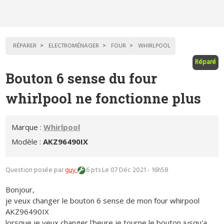
RÉPARER
ELECTROMÉNAGER
FOUR
WHIRLPOOL
Réparé
Bouton 6 sense du four
whirlpool ne fonctionne plus
Marque :
Whirlpool
Modèle :
AKZ96490IX
Question posée par
guy
6 pts
Le 07 Déc 2021 - 16h58
Bonjour,
je veux changer le bouton 6 sense de mon four whirpool
AKZ96490IX
lorsque je veux changer l'heure je tourne le bouton jusqu'a