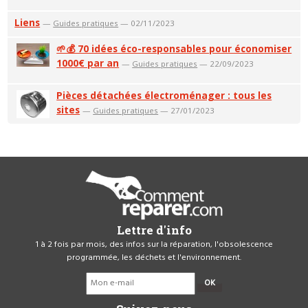
Liens
—
Guides pratiques
— 02/11/2023
🌱💰 70 idées éco-responsables pour économiser
1000€ par an
—
Guides pratiques
— 22/09/2023
Pièces détachées électroménager : tous les
sites
—
Guides pratiques
— 27/01/2023
Lettre d'info
1 à 2 fois par mois, des infos sur la réparation, l'obsolescence
programmée, les déchets et l'environnement.
OK