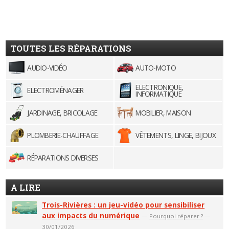
TOUTES LES RÉPARATIONS
AUDIO-VIDÉO
AUTO-MOTO
ELECTRONIQUE,
ELECTROMÉNAGER
INFORMATIQUE
JARDINAGE, BRICOLAGE
MOBILIER, MAISON
PLOMBERIE-CHAUFFAGE
VÊTEMENTS, LINGE, BIJOUX
RÉPARATIONS DIVERSES
A LIRE
Trois-Rivières : un jeu-vidéo pour sensibiliser
aux impacts du numérique
—
Pourquoi réparer ?
—
30/01/2026