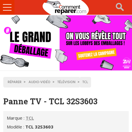
Ouvrir
le
menu
RÉPARER
AUDIO-VIDÉO
TÉLÉVISION
TCL
Panne TV - TCL 32S3603
Marque :
TCL
Modèle :
TCL 32S3603