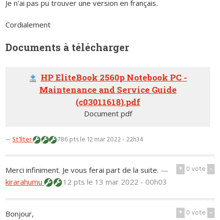
Je n'ai pas pu trouver une version en français.
Cordialement
Documents à télécharger
HP EliteBook 2560p Notebook PC -
Maintenance and Service Guide
(c03011618).pdf
Document pdf
—
St1lter
786 pts
le 12 mar 2022 - 22h34
+
0
vote
-
Merci infiniment. Je vous ferai part de la suite.
—
kirarahumu
12 pts
le 13 mar 2022 - 00h03
+
0
vote
-
Bonjour,