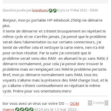
Question posée par
kirarahumu
12 pts
Le 11 Mar 2022 - 12h34
Bonjour, mon pc portable HP elitebook 2560p ne démarre
plus.
Il tente de démarrer et s'éteint brusquement en répétant le
même cycle et ne s'arrête jamais. J'ai pensé que le problème
serait dans l'alumentation ou sur certains connecteurs, j'ai
tenté de vérifier cela et nettoyer la carte mère, rien n'a été
pour un bon résultat. Par la suite j'ai constaté que le
problème serait venu des RAM : en allumant le pc sans RAM, il
démarre normalement, pour cela j'ai pensé donc trouver le
problème mais en remplaçant ces RAM le problème persiste.
Bref, mon pc démarre normalement sans RAM, tous les
voyants s'allume mais la présence des RAM change tout, et le
pc s'allume s'éteint continuellement en répétant le même
cycle. Prière pour vos orientations.merci
+
2
votes
-
bsr vous avez un virus sur votre DD
—
DOM
maeva
4324 pts
le 12 mar 2022 -