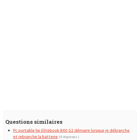
Questions similaires
Pc portable hp Elitebook 840 G2 démarre lorsque je débranche
et rebranche la batterie
(4 réponses )