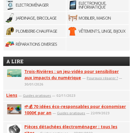
ELECTRONIQUE,
ELECTROMÉNAGER
INFORMATIQUE
JARDINAGE, BRICOLAGE
MOBILIER, MAISON
PLOMBERIE-CHAUFFAGE
VÊTEMENTS, LINGE, BIJOUX
RÉPARATIONS DIVERSES
A LIRE
Trois-Rivières : un jeu-vidéo pour sensibiliser
aux impacts du numérique
—
Pourquoi réparer ?
—
30/01/2026
Liens
—
Guides pratiques
— 02/11/2023
🌱💰 70 idées éco-responsables pour économiser
1000€ par an
—
Guides pratiques
— 22/09/2023
Pièces détachées électroménager : tous les
sites