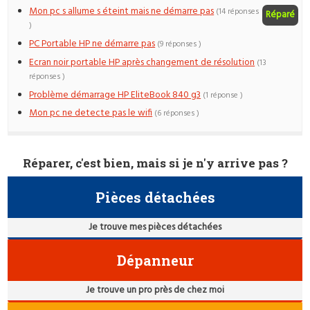
Mon pc s allume s éteint mais ne démarre pas
(14 réponses
Réparé
)
PC Portable HP ne démarre pas
(9 réponses )
Ecran noir portable HP après changement de résolution
(13
réponses )
Problème démarrage HP EliteBook 840 g3
(1 réponse )
Mon pc ne detecte pas le wifi
(6 réponses )
Réparer, c'est bien, mais si je n'y arrive pas ?
Pièces détachées
Je trouve mes pièces détachées
Dépanneur
Je trouve un pro près de chez moi