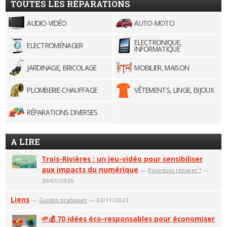
TOUTES LES RÉPARATIONS
AUDIO-VIDÉO
AUTO-MOTO
ELECTRONIQUE,
ELECTROMÉNAGER
INFORMATIQUE
JARDINAGE, BRICOLAGE
MOBILIER, MAISON
PLOMBERIE-CHAUFFAGE
VÊTEMENTS, LINGE, BIJOUX
RÉPARATIONS DIVERSES
A LIRE
Trois-Rivières : un jeu-vidéo pour sensibiliser
aux impacts du numérique
—
Pourquoi réparer ?
—
30/01/2026
Liens
—
Guides pratiques
— 02/11/2023
🌱💰 70 idées éco-responsables pour économiser