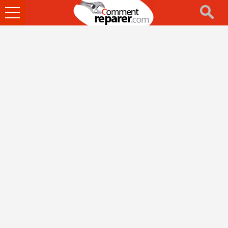
Ouvrir
le
menu