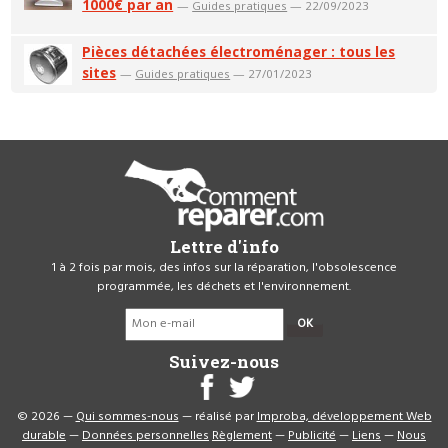
1000€ par an
—
Guides pratiques
— 22/09/2023
Pièces détachées électroménager : tous les
sites
—
Guides pratiques
— 27/01/2023
Lettre d'info
1 à 2 fois par mois, des infos sur la réparation, l'obsolescence
programmée, les déchets et l'environnement.
OK
Suivez-nous
© 2026 —
Qui sommes-nous
— réalisé par
Improba, développement Web
durable
—
Données personnelles
Règlement
—
Publicité
—
Liens
—
Nous