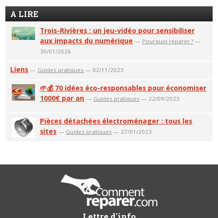
A LIRE
Trois-Rivières : un jeu-vidéo pour sensibiliser
aux impacts du numérique
—
Pourquoi réparer ?
—
30/01/2026
Liens
—
Guides pratiques
— 02/11/2023
🌱💰 70 idées éco-responsables pour économiser
1000€ par an
—
Guides pratiques
— 22/09/2023
Pièces détachées électroménager : tous les
sites
—
Guides pratiques
— 27/01/2023
Lettre d'info