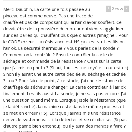
+
0
vote
-
Merci Dauphin, La carte une fois passée au
pinceau est comme neuve. Pas une trace de
chauffe et pas de composant qui ai l'air d'avoir souffert. Ce
devait être de la poussière du moteur qui vient s'agglutiner
sur des paries qui chauffent plus que d'autres j'imagine... Pour
le CODE erreur . La résistance est HS ça c'est vu. Les fils on
l'air ok. La sécurité thermique ? Vous parlez de la sonde ?
Comment on la contrôle ? Ensuite contrôler la carte de
séchage et commande de la résistance ? C'est sur la carte
que j'ai mis en photo ? (Si oui, tout est nettoyé et tout est ok)
Sinon il y aurait une autre carte dédiée au séchage et cachée
? ...où ? Pour faire le point, à ce stade, j'ai une résistance de
chauffage du sécheur a changer. La carte contrôleur à l'air ok
finalement. Les fils aussi. La sonde, je ne sais pas encore. J'ai
une question quand même. Lorsque j'isole la résistance (que
je la débranche), la machine reste dans le même process et
se met en erreur (15). Lorsque j'aurais mis une résistance
neuve, le système va-t-il la détecter et se réinitialiser (Si pas
d'autre panne bien entendu), ou il y aura des manips a faire ?