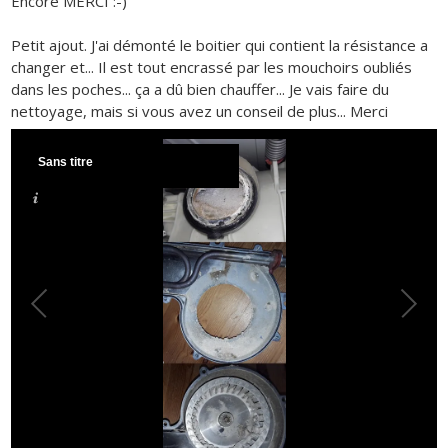
Encore MERCI :-)
Petit ajout. J'ai démonté le boitier qui contient la résistance a
changer et... Il est tout encrassé par les mouchoirs oubliés
dans les poches... ça a dû bien chauffer... Je vais faire du
nettoyage, mais si vous avez un conseil de plus... Merci
Sans titre