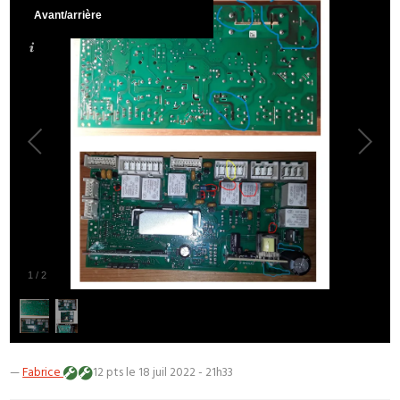
Avant/arrière
1
/
2
—
Fabrice
12 pts
le 18 juil 2022 - 21h33