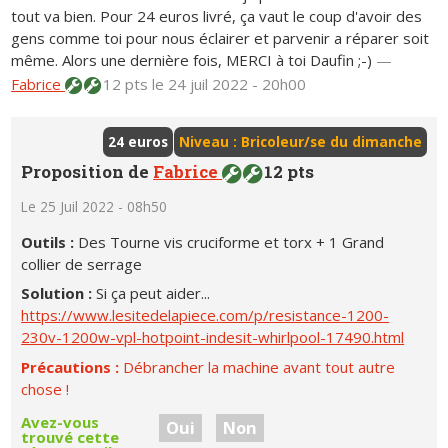
tout va bien. Pour 24 euros livré, ça vaut le coup d'avoir des
gens comme toi pour nous éclairer et parvenir a réparer soit
même. Alors une dernière fois, MERCI à toi Daufin ;-)
—
Fabrice
12 pts
le 24 juil 2022 - 20h00
24 euros
Niveau : Bricoleur/se du dimanche
Proposition de
Fabrice
12 pts
Le 25 Juil 2022 - 08h50
Outils :
Des Tourne vis cruciforme et torx + 1 Grand
collier de serrage
Solution :
Si ça peut aider...
https://www.lesitedelapiece.com/p/resistance-1200-
230v-1200w-vpl-hotpoint-indesit-whirlpool-17490.html
Précautions :
Débrancher la machine avant tout autre
chose !
Avez-vous
Oui
Non
trouvé cette