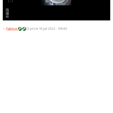
1
/
1
—
Fabrice
12 pts
le 19 juil 2022 - 10h40