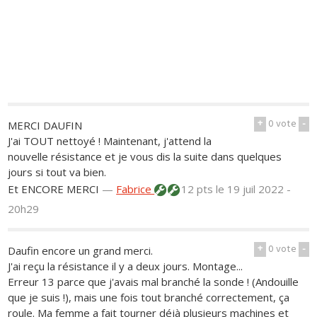
+
0
vote
-
MERCI DAUFIN
J'ai TOUT nettoyé ! Maintenant, j'attend la
nouvelle résistance et je vous dis la suite dans quelques
jours si tout va bien.
Et ENCORE MERCI
—
Fabrice
12 pts
le 19 juil 2022 -
20h29
+
0
vote
-
Daufin encore un grand merci.
J'ai reçu la résistance il y a deux jours. Montage...
Erreur 13 parce que j'avais mal branché la sonde ! (Andouille
que je suis !), mais une fois tout branché correctement, ça
roule. Ma femme a fait tourner déjà plusieurs machines et