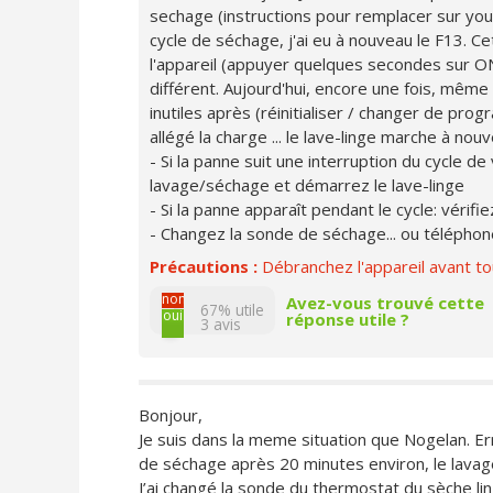
sechage (instructions pour remplacer sur you
cycle de séchage, j'ai eu à nouveau le F13. Ce
l'appareil (appuyer quelques secondes sur ON
différent. Aujourd'hui, encore une fois, même
inutiles après (réinitialiser / changer de progr
allégé la charge ... le lave-linge marche à no
- Si la panne suit une interruption du cycle de
lavage/séchage et démarrez le lave-linge
- Si la panne apparaît pendant le cycle: vérifie
- Changez la sonde de séchage... ou téléphon
Précautions :
Débranchez l'appareil avant to
non
Avez-vous trouvé cette
67% utile
oui
réponse utile ?
3
avis
Bonjour,
Je suis dans la meme situation que Nogelan. Err
de séchage après 20 minutes environ, le lavag
J’ai changé la sonde du thermostat du sèche lin