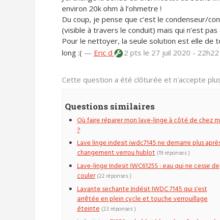
environ 20k ohm à l’ohmetre !
Du coup, je pense que c’est le condenseur/con
(visible à travers le conduit) mais qui n’est pas
Pour le nettoyer, la seule solution est elle de
long :(
—
Eric d
2 pts
le 27 juil 2020 - 22h22
Cette question a été clôturée et n'accepte pl
Questions similaires
Où faire réparer mon lave-linge à côté de chez m
?
Lave linge indesit iwdc7145 ne demarre plus aprè
changement verrou hublot
(19 réponses )
Lave-linge Indesit IWC6125S : eau qui ne cesse de
couler
(22 réponses )
Lavante sechante Indésit IWDC 7145 qui s'est
arrêtée en plein cycle et touche verrouillage
éteinte
(23 réponses )