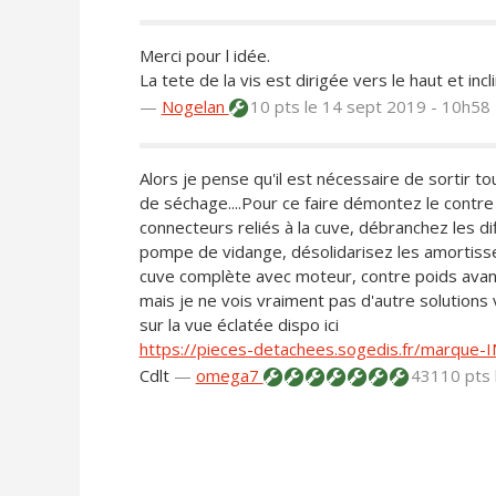
Merci pour l idée.
La tete de la vis est dirigée vers le haut et inc
—
Nogelan
10 pts
le 14 sept 2019 - 10h58
Alors je pense qu'il est nécessaire de sortir to
de séchage....Pour ce faire démontez le contre
connecteurs reliés à la cuve, débranchez les diff
pompe de vidange, désolidarisez les amortisseu
cuve complète avec moteur, contre poids avant
mais je ne vois vraiment pas d'autre solutions 
sur la vue éclatée dispo ici
https://pieces-detachees.sogedis.fr/marqu
Cdlt
—
omega7
43110 pts