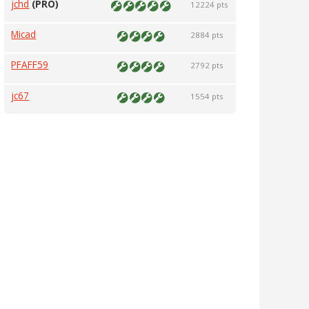
jchd
(PRO)
12224 pts
Micad
2884 pts
PFAFF59
2792 pts
jc67
1554 pts