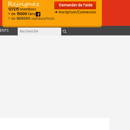
Demander de l'aide
127275
membres
➜ Inscription/Connexion
+ de
15000
fans
+ de
600000
visiteurs/mois
ENTS