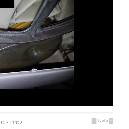
+
1
vote
-
019 - 11h53