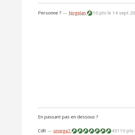
Personne ?
—
Nogelan
10 pts
le 14 sept 2
En passant pas en dessous ?
Cdlt
—
omega7
43110 pts