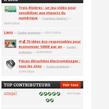
Trois-Rivières : un jeu-vidéo pour
sensibiliser aux impacts du
numérique
—
Pourquoi réparer ?
—
30/01/2026
Liens
—
Guides pratiques
— 02/11/2023
🌱💰 70 idées éco-responsables pour
économiser 1000€ par an
—
Guides
pratiques
— 22/09/2023
Pièces détachées électroménager :
tous les sites
—
Guides pratiques
—
27/01/2023
TOP CONTRIBUTEURS
Voir tous
omega7
43110 pts