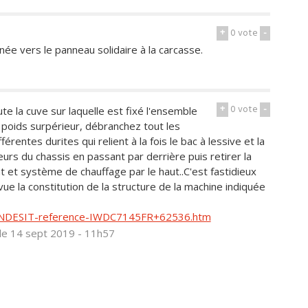
+
0
vote
-
linée vers le panneau solidaire à la carcasse.
+
0
vote
-
ute la cuve sur laquelle est fixé l'ensemble
 poids surpérieur, débranchez tout les
érentes durites qui relient à la fois le bac à lessive et la
rs du chassis en passant par derrière puis retirer la
 et système de chauffage par le haut..C'est fastidieux
vue la constitution de la structure de la machine indiquée
e-INDESIT-reference-IWDC7145FR+62536.htm
le 14 sept 2019 - 11h57