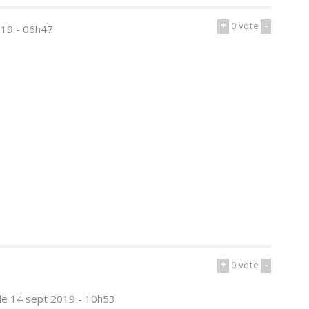
+
0
vote
-
019 - 06h47
+
0
vote
-
le 14 sept 2019 - 10h53