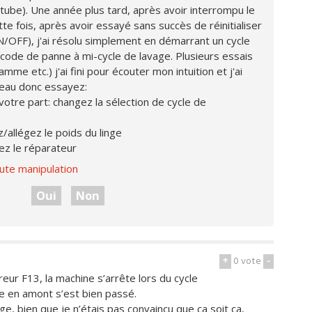
tube). Une année plus tard, après avoir interrompu le
tte fois, après avoir essayé sans succès de réinitialiser
/OFF), j'ai résolu simplement en démarrant un cycle
 code de panne à mi-cycle de lavage. Plusieurs essais
amme etc.) j'ai fini pour écouter mon intuition et j'ai
uveau donc essayez:
 votre part: changez la sélection de cycle de
z/allégez le poids du linge
ez le réparateur
ute manipulation
Oui
Non
+
0
vote
-
eur F13, la machine s’arrête lors du cycle
e en amont s’est bien passé.
ge, bien que je n’étais pas convaincu que ça soit ça,