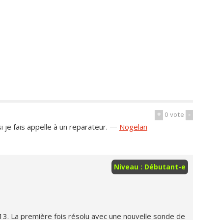
+
0
vote
-
i je fais appelle à un reparateur.
—
Nogelan
Niveau : Débutant-e
F13. La première fois résolu avec une nouvelle sonde de