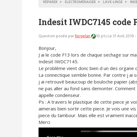
RÉPARER
ELECTROMÉNAGER
LAVE-LINGE
INDE
Indesit IWDC7145 code F
Question posée par
Nogelan
10 pts
Le 31 Aoû 2019 -
Bonjour,
J ai le code F13 lors de chaque sechage sur m
Indesit IWDC7145.
Le problème vient donc bien d un des organe de 
La connectique semble bonne. Par contre j ai s
j ai retrouvé beaucoup de bouloche papier (abso
ne pas aller au fond sans demonter. Comment d
appelle condenseur.
Ps : A travers le plastique de cette piece je voi
aimerais bien sortir cette piece. Je vois une vi
piece du tambour. Mais elle est vraiment inacc
Merci