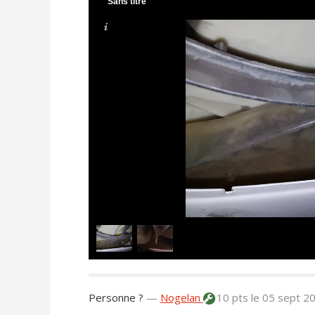
Sans titre
Personne ?
—
Nogelan
10 pts
le 05 sept 2