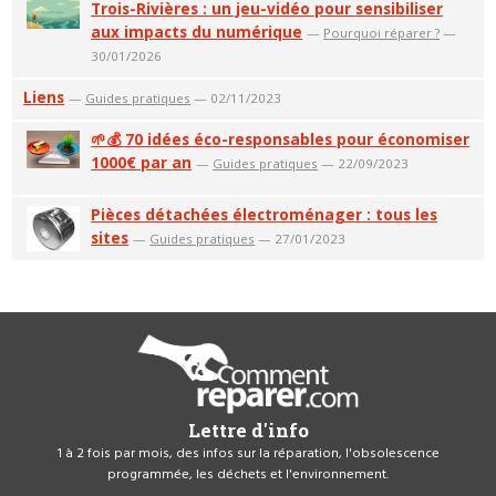
Trois-Rivières : un jeu-vidéo pour sensibiliser
aux impacts du numérique
—
Pourquoi réparer ?
—
30/01/2026
Liens
—
Guides pratiques
— 02/11/2023
🌱💰 70 idées éco-responsables pour économiser
1000€ par an
—
Guides pratiques
— 22/09/2023
Pièces détachées électroménager : tous les
sites
—
Guides pratiques
— 27/01/2023
Lettre d'info
1 à 2 fois par mois, des infos sur la réparation, l'obsolescence
programmée, les déchets et l'environnement.