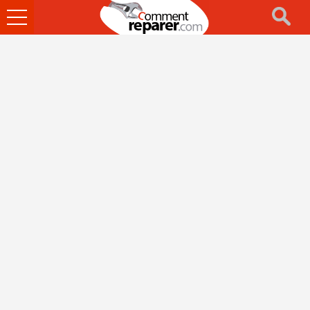
Ouvrir
le
menu