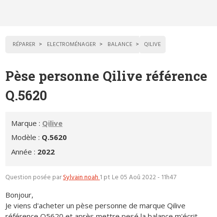
RÉPARER
ELECTROMÉNAGER
BALANCE
QILIVE
Pèse personne Qilive référence
Q.5620
Marque :
Qilive
Modèle :
Q.5620
Année :
2022
Question posée par
Sylvain noah
1 pt
Le 05 Aoû 2022 - 11h47
Bonjour,
Je viens d'acheter un pèse personne de marque Qilive
référence Q5620 et après mettre pesé la balance m'écrit