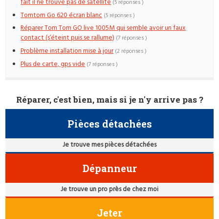
fait il ne trouve pas de satellite
(5 réponses )
Tomtom Go 620 écran blanc
(5 réponses )
Réparer Tom Tom GO live 1005M qui semble avoir un faux
contact (s’éteint puis se rallume)
(7 réponses )
Problème installation mise à jour
(2 réponses )
Plus de carte, gps vide
(7 réponses )
Réparer, c'est bien, mais si je n'y arrive pas ?
Pièces détachées
Je trouve mes pièces détachées
Dépanneur
Je trouve un pro près de chez moi
Jeter