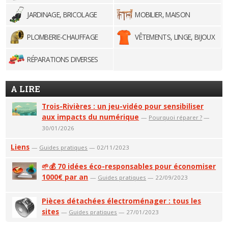
JARDINAGE, BRICOLAGE
MOBILIER, MAISON
PLOMBERIE-CHAUFFAGE
VÊTEMENTS, LINGE, BIJOUX
RÉPARATIONS DIVERSES
A LIRE
Trois-Rivières : un jeu-vidéo pour sensibiliser
aux impacts du numérique
—
Pourquoi réparer ?
—
30/01/2026
Liens
—
Guides pratiques
— 02/11/2023
🌱💰 70 idées éco-responsables pour économiser
1000€ par an
—
Guides pratiques
— 22/09/2023
Pièces détachées électroménager : tous les
sites
—
Guides pratiques
— 27/01/2023