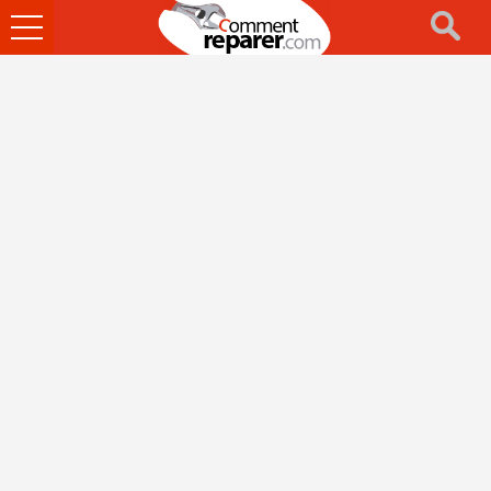
Ouvrir
le
menu