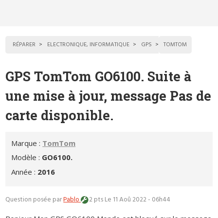
RÉPARER
ELECTRONIQUE, INFORMATIQUE
GPS
TOMTOM
GPS TomTom GO6100. Suite à
une mise à jour, message Pas de
carte disponible.
Marque :
TomTom
Modèle :
GO6100.
Année :
2016
Question posée par
Pablo
2 pts
Le 11 Aoû 2022 - 06h44