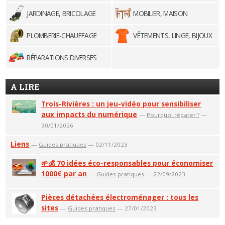
JARDINAGE, BRICOLAGE
MOBILIER, MAISON
PLOMBERIE-CHAUFFAGE
VÊTEMENTS, LINGE, BIJOUX
RÉPARATIONS DIVERSES
A LIRE
Trois-Rivières : un jeu-vidéo pour sensibiliser
aux impacts du numérique
—
Pourquoi réparer ?
—
30/01/2026
Liens
—
Guides pratiques
— 02/11/2023
🌱💰 70 idées éco-responsables pour économiser
1000€ par an
—
Guides pratiques
— 22/09/2023
Pièces détachées électroménager : tous les
sites
—
Guides pratiques
— 27/01/2023