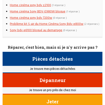
Home cinéma sony bdv z2100
(1 réponse )
Home cinéma Sony BDV-E980W bloque
(1 réponse )
Home cinéma sony bdv 7200w
(0 réponse )
Problème kit S-air du Home Cinéma Sony Bdv-e800w
(2 réponses )
Sony bdv e6100 bloqué au demarrage
(0 réponse )
Réparer, c'est bien, mais si je n'y arrive pas ?
Pièces détachées
Je trouve mes pièces détachées
Dépanneur
Je trouve un pro près de chez moi
Jeter