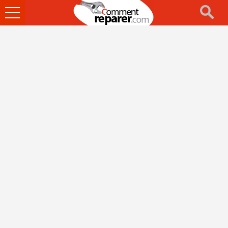
Ouvrir
le
menu