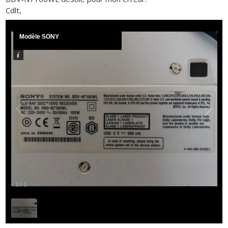
Cdlt,
Modèle SONY
1
/
1