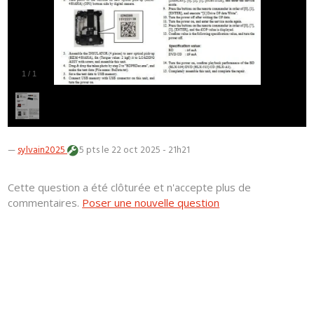
1
/
1
—
sylvain2025
5 pts
le 22 oct 2025 - 21h21
Cette question a été clôturée et n'accepte plus de
commentaires.
Poser une nouvelle question