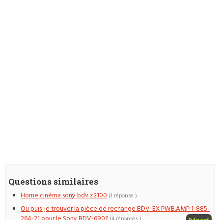
Questions similaires
Home cinéma sony bdv z2100
(1 réponse )
Ou puis-je trouver la pièce de rechange BDV-EX PWB.AMP 1-885-
264-21 pour le Sony BDV-690?
(4 réponses )