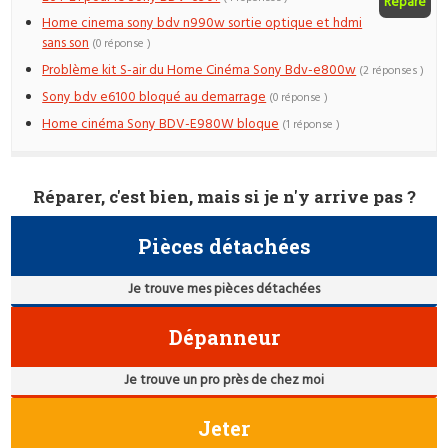
Réparé
Home cinema sony bdv n990w sortie optique et hdmi
sans son
(0 réponse )
Problème kit S-air du Home Cinéma Sony Bdv-e800w
(2 réponses )
Sony bdv e6100 bloqué au demarrage
(0 réponse )
Home cinéma Sony BDV-E980W bloque
(1 réponse )
Réparer, c'est bien, mais si je n'y arrive pas ?
Pièces détachées
Je trouve mes pièces détachées
Dépanneur
Je trouve un pro près de chez moi
Jeter