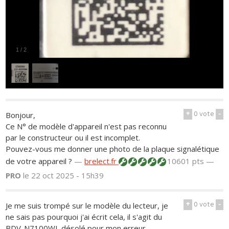
1
/
2
+
0
vote
-
Bonjour,
Ce N° de modèle d'appareil n'est pas reconnu
par le constructeur ou il est incomplet.
Pouvez-vous me donner une photo de la plaque signalétique
de votre appareil ?
—
brelect.fr
10601 pts —
PRO
le 22 oct 2025 - 15h39
+
0
vote
-
Je me suis trompé sur le modèle du lecteur, je
ne sais pas pourquoi j'ai écrit cela, il s'agit du
BDV-N7100WL désolé pour mon erreur.