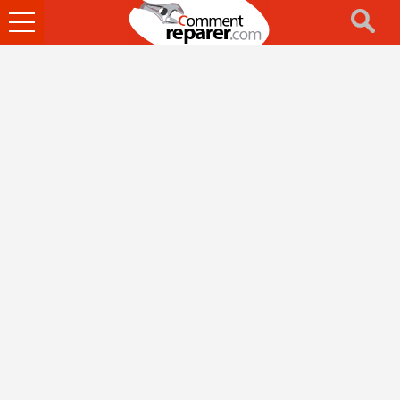
Ouvrir
le
menu