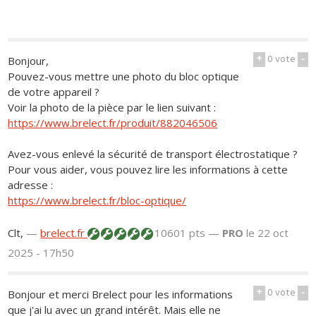
+
0
vote
-
Bonjour,
Pouvez-vous mettre une photo du bloc optique
de votre appareil ?
Voir la photo de la pièce par le lien suivant :
https://www.brelect.fr/produit/882046506
Avez-vous enlevé la sécurité de transport électrostatique ?
Pour vous aider, vous pouvez lire les informations à cette
adresse :
https://www.brelect.fr/bloc-optique/
Clt,
—
brelect.fr
10601 pts —
PRO
le 22 oct
2025 - 17h50
+
0
vote
-
Bonjour et merci Brelect pour les informations
que j'ai lu avec un grand intérêt. Mais elle ne