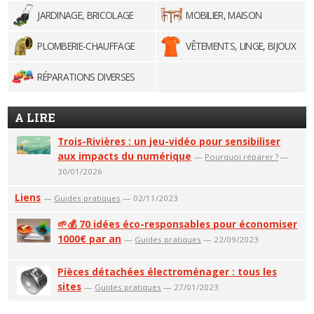
JARDINAGE, BRICOLAGE
MOBILIER, MAISON
PLOMBERIE-CHAUFFAGE
VÊTEMENTS, LINGE, BIJOUX
RÉPARATIONS DIVERSES
A LIRE
Trois-Rivières : un jeu-vidéo pour sensibiliser
aux impacts du numérique
—
Pourquoi réparer ?
—
30/01/2026
Liens
—
Guides pratiques
— 02/11/2023
🌱💰 70 idées éco-responsables pour économiser
1000€ par an
—
Guides pratiques
— 22/09/2023
Pièces détachées électroménager : tous les
sites
—
Guides pratiques
— 27/01/2023