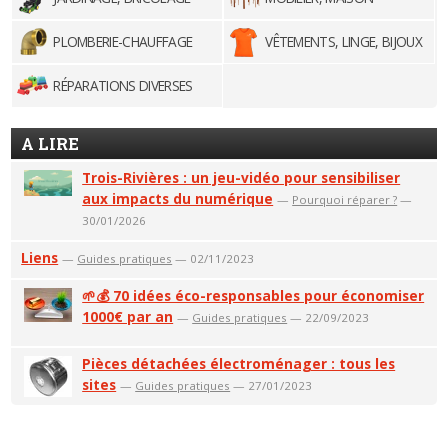
PLOMBERIE-CHAUFFAGE
VÊTEMENTS, LINGE, BIJOUX
RÉPARATIONS DIVERSES
A LIRE
Trois-Rivières : un jeu-vidéo pour sensibiliser
aux impacts du numérique
—
Pourquoi réparer ?
—
30/01/2026
Liens
—
Guides pratiques
— 02/11/2023
🌱💰 70 idées éco-responsables pour économiser
1000€ par an
—
Guides pratiques
— 22/09/2023
Pièces détachées électroménager : tous les
sites
—
Guides pratiques
— 27/01/2023