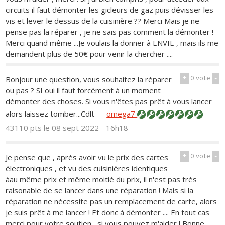
circuits il faut démonter les gicleurs de gaz puis dévisser les
vis et lever le dessus de la cuisinière ?? Merci Mais je ne
pense pas la réparer , je ne sais pas comment la démonter !
Merci quand même ...Je voulais la donner à ENVIE , mais ils me
demandent plus de 50€ pour venir la chercher ....
+
0
vote
-
Bonjour une question, vous souhaitez la réparer
ou pas ? SI oui il faut forcément à un moment
démonter des choses. Si vous n'êtes pas prêt à vous lancer
alors laissez tomber...Cdlt
—
omega7
43110 pts
le 08 sept 2022 - 16h18
+
0
vote
-
Je pense que , après avoir vu le prix des cartes
électroniques , et vu des cuisinières identiques
àau même prix et même moitié du prix, il n'est pas très
raisonable de se lancer dans une réparation ! Mais si la
réparation ne nécessite pas un remplacement de carte, alors
je suis prêt à me lancer ! Et donc à démonter .... En tout cas
merci pour votre soutien , si vous pouvez m'aider ! Bonne