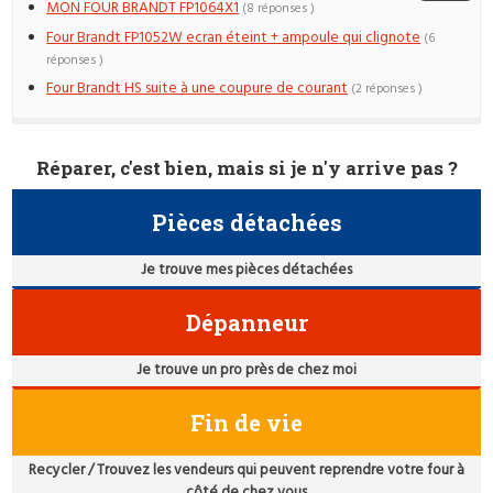
MON FOUR BRANDT FP1064X1
(8 réponses )
Four Brandt FP1052W ecran éteint + ampoule qui clignote
(6
réponses )
Four Brandt HS suite à une coupure de courant
(2 réponses )
Réparer, c'est bien, mais si je n'y arrive pas ?
Pièces détachées
Je trouve mes pièces détachées
Dépanneur
Je trouve un pro près de chez moi
Fin de vie
Recycler / Trouvez les vendeurs qui peuvent reprendre votre four à
côté de chez vous