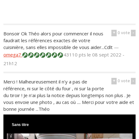
+
0
vote
-
Bonsoir Ok Théo alors pour commencer il nous
faudrait les références exactes de votre
cuisinière, sans elles impossible de vous aider...Cdlt
—
omega7
43110 pts
le 08 sept 2022 -
21h12
+
0
vote
-
Merci ! Malheureusement il n'y a pas de
référence, ni sur le côté du four , ni sur la porte
du tiroir ! Je n'ai plus la notice depuis longtemps non plus . Je
vous envoie une photo , au cas où .... Merci pour votre aide et
bonne journée ...Théo
Sans titre