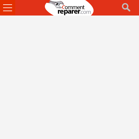
Ouvrir
le
menu