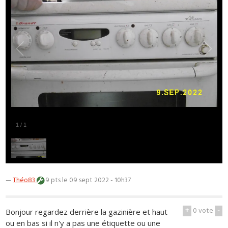
1
/
1
—
Théo83
9 pts
le 09 sept 2022 - 10h37
+
0
vote
-
Bonjour regardez derrière la gazinière et haut
ou en bas si il n'y a pas une étiquette ou une