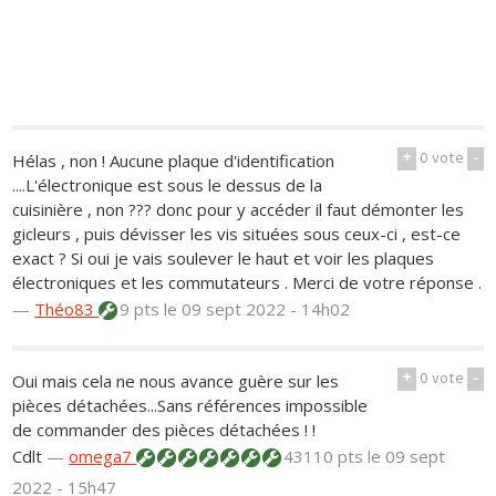
+
0
vote
-
Hélas , non ! Aucune plaque d'identification
....L'électronique est sous le dessus de la
cuisinière , non ??? donc pour y accéder il faut démonter les
gicleurs , puis dévisser les vis situées sous ceux-ci , est-ce
exact ? Si oui je vais soulever le haut et voir les plaques
électroniques et les commutateurs . Merci de votre réponse .
—
Théo83
9 pts
le 09 sept 2022 - 14h02
+
0
vote
-
Oui mais cela ne nous avance guère sur les
pièces détachées...Sans références impossible
de commander des pièces détachées ! !
Cdlt
—
omega7
43110 pts
le 09 sept
2022 - 15h47