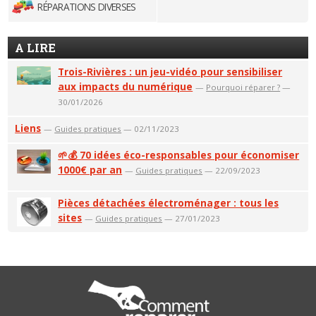
RÉPARATIONS DIVERSES
A LIRE
Trois-Rivières : un jeu-vidéo pour sensibiliser
aux impacts du numérique
—
Pourquoi réparer ?
—
30/01/2026
Liens
—
Guides pratiques
— 02/11/2023
🌱💰 70 idées éco-responsables pour économiser
1000€ par an
—
Guides pratiques
— 22/09/2023
Pièces détachées électroménager : tous les
sites
—
Guides pratiques
— 27/01/2023