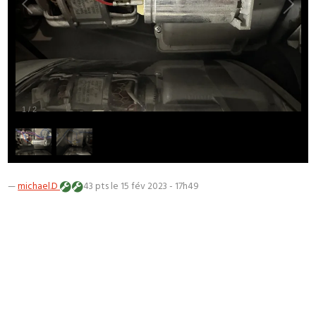
1
/
2
—
michael.D
43 pts
le 15 fév 2023 - 17h49