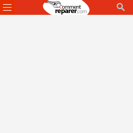
Ouvrir
le
menu