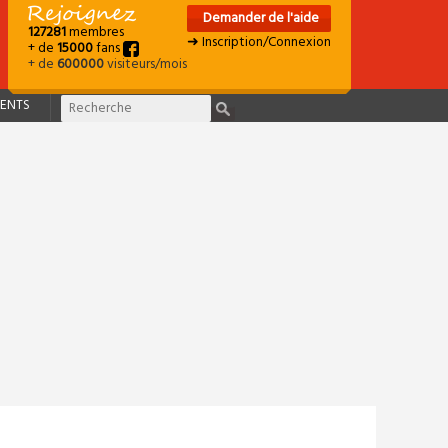
Demander de l'aide
127281
membres
➜ Inscription/Connexion
+ de
15000
fans
+ de
600000
visiteurs/mois
ENTS