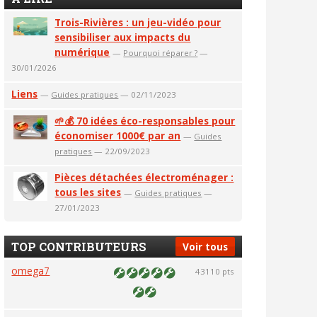
Trois-Rivières : un jeu-vidéo pour
sensibiliser aux impacts du
numérique
—
Pourquoi réparer ?
—
30/01/2026
Liens
—
Guides pratiques
— 02/11/2023
🌱💰 70 idées éco-responsables pour
économiser 1000€ par an
—
Guides
pratiques
— 22/09/2023
Pièces détachées électroménager :
tous les sites
—
Guides pratiques
—
27/01/2023
TOP CONTRIBUTEURS
Voir tous
omega7
43110 pts