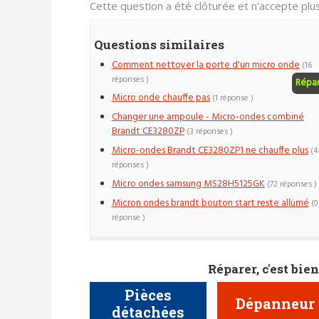
Cette question a été clôturée et n'accepte pl
Questions similaires
Comment nettoyer la porte d'un micro onde
(16
réponses )
Répa
Micro onde chauffe pas
(1 réponse )
Changer une ampoule - Micro-ondes combiné
Brandt CE3280ZP
(3 réponses )
Micro-ondes Brandt CE3280ZP1 ne chauffe plus
(4
réponses )
Micro ondes samsung MS28H5125GK
(72 réponses )
Micron ondes brandt bouton start reste allumé
(0
réponse )
Réparer, c'est bien
Pièces
Dépanneur
détachées