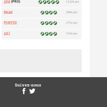
jchd
(PRO)
12224 pts
Micad
2884 pts
PFAFF59
2792 pts
jc67
1554 pts
Suivez-nous