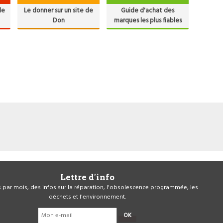
de
Le donner sur un site de
Guide d'achat des
Don
marques les plus fiables
Lettre d'info
is par mois, des infos sur la réparation, l'obsolescence programmée, les
déchets et l'environnement.
OK