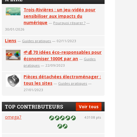
Trois-Rivières : un jeu-vidéo pour
sensibiliser aux impacts du
numérique
—
Pourquoi réparer ?
—
30/01/2026
Liens
—
Guides pratiques
— 02/11/2023
🌱💰 70 idées éco-responsables pour
économiser 1000€ par an
—
Guides
pratiques
— 22/09/2023
Pièces détachées électroménager :
tous les sites
—
Guides pratiques
—
27/01/2023
TOP CONTRIBUTEURS
Voir tous
omega7
43108 pts