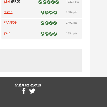
jchd
(PRO)
12224 pts
Micad
2884 pts
PFAFF59
2792 pts
jc67
1554 pts
Suivez-nous