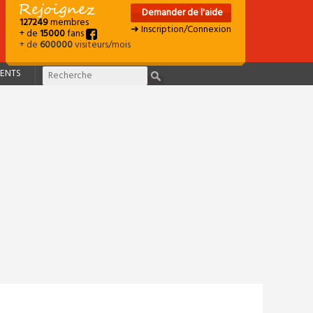
Demander de l'aide
127249
membres
➜ Inscription/Connexion
+ de
15000
fans
+ de
600000
visiteurs/mois
ENTS