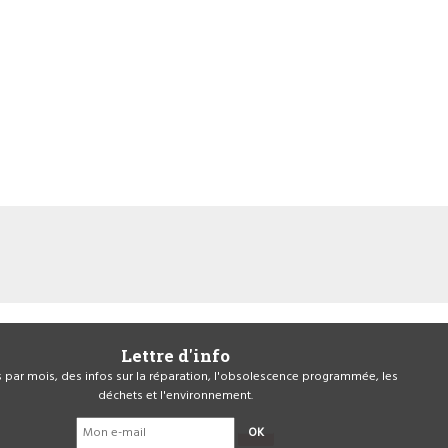
Lettre d'info
is par mois, des infos sur la réparation, l'obsolescence programmée, les
déchets et l'environnement.
OK