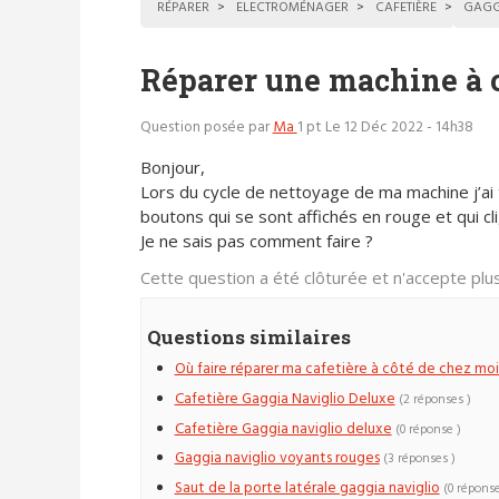
RÉPARER
ELECTROMÉNAGER
CAFETIÈRE
GAGG
Réparer une machine à 
Question posée par
Ma
1 pt
Le 12 Déc 2022 - 14h38
Bonjour,
Lors du cycle de nettoyage de ma machine j’ai 
boutons qui se sont affichés en rouge et qui cl
Je ne sais pas comment faire ?
Cette question a été clôturée et n'accepte pl
Questions similaires
Où faire réparer ma cafetière à côté de chez moi
Cafetière Gaggia Naviglio Deluxe
(2 réponses )
Cafetière Gaggia naviglio deluxe
(0 réponse )
Gaggia naviglio voyants rouges
(3 réponses )
Saut de la porte latérale gaggia naviglio
(0 réponse