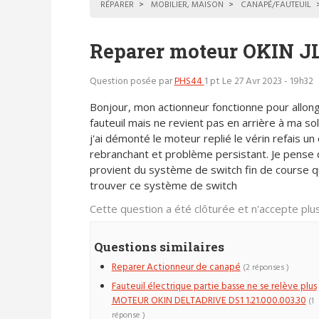
RÉPARER
MOBILIER, MAISON
CANAPÉ/FAUTEUIL
Reparer moteur OKIN JL
Question posée par
PHS44
1 pt
Le 27 Avr 2023 - 19h32
Bonjour, mon actionneur fonctionne pour allo
fauteuil mais ne revient pas en arrière à ma soll
j'ai démonté le moteur replié le vérin refais un 
rebranchant et problème persistant. Je pense 
provient du système de switch fin de course qui
trouver ce système de switch
Cette question a été clôturée et n'accepte pl
Questions similaires
Reparer Actionneur de canapé
(2 réponses )
Fauteuil électrique partie basse ne se relève plus
MOTEUR OKIN DELTADRIVE DS1 1.21.000.003.30
(1
réponse )