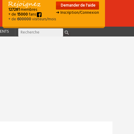
Demander de l'aide
127281
membres
➜ Inscription/Connexion
+ de
15000
fans
+ de
600000
visiteurs/mois
ENTS