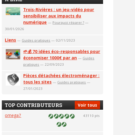
Trois-Rivières : un jeu-vidéo pour
sensibiliser aux impacts du
numérique
—
Pourquoi réparer ?
—
30/01/2026
Liens
—
Guides pratiques
— 02/11/2023
🌱💰 70 idées éco-responsables pour
économiser 1000€ par an
—
Guides
pratiques
— 22/09/2023
Pièces détachées électroménager :
tous les sites
—
Guides pratiques
—
27/01/2023
TOP CONTRIBUTEURS
Voir tous
omega7
43110 pts