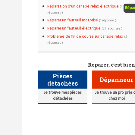
Réparation d'un canapé relax électrique
(4
Répa
réponses )
Réparer un fauteuil motorisé
(1 réponse )
Réparer un fauteuil électrique
(21 réponses )
Probleme de fin de course sur canape relax
(5
réponses )
Réparer, c'est bien
Pièces
Dépanneur
détachées
Je trouve mes pièces
Je trouve un pro près 
détachées
chez moi