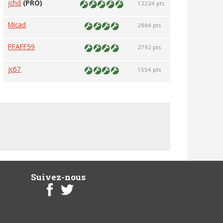
jchd
(PRO)
12224 pts
Micad
2884 pts
PFAFF59
2792 pts
jc67
1554 pts
Suivez-nous