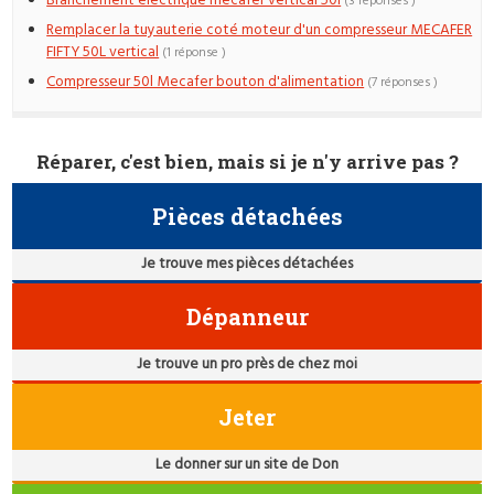
Branchement electrique mecafer vertical 50l
(3 réponses )
Remplacer la tuyauterie coté moteur d'un compresseur MECAFER
FIFTY 50L vertical
(1 réponse )
Compresseur 50l Mecafer bouton d'alimentation
(7 réponses )
Réparer, c'est bien, mais si je n'y arrive pas ?
Pièces détachées
Je trouve mes pièces détachées
Dépanneur
Je trouve un pro près de chez moi
Jeter
Le donner sur un site de Don