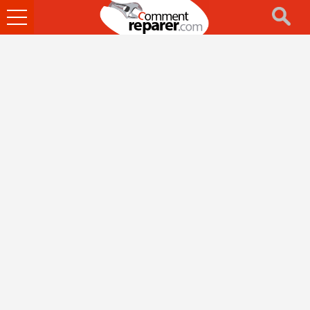
Ouvrir
le
menu