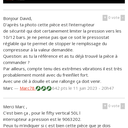
+
0
vote
-
Bonjour David,
D'après ta photo cette pièce est l'interrupteur
de sécurité qui doit certainement limiter la pression vers les
10/12 bars. Je ne pense pas que ce soit le pressostat
réglable qui te permet de stopper le remplissage du
compresseur à la valeur demandée.
Question: as tu la référence et as tu déjà trouvé la pièce à
commander ?
Par ailleurs, compte tenu des extrêmes vibrations il est très
probablement monté avec du freinfilet fort.
Avec une clé à douille et une rallonge ça doit venir.
Marc
—
Marc78
642 pts
le 11 juin 2023 - 20h47
+
0
vote
-
Merci Marc ,
C'est bien ça , pour le fifty vertical 50L l
interrupteur a pression est le 9063202.
Peux tu m'indiquer si c est bien cette pièce que je dois