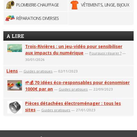
PLOMBERIE-CHAUFFAGE
VÊTEMENTS, LINGE, BIJOUX
RÉPARATIONS DIVERSES
A LIRE
Trois-Rivières : un jeu-vidéo pour sensibiliser
aux impacts du numérique
—
Pourquoi réparer ?
—
30/01/2026
Liens
—
Guides pratiques
— 02/11/2023
🌱💰 70 idées éco-responsables pour économiser
1000€ par an
—
Guides pratiques
— 22/09/2023
Pièces détachées électroménager : tous les
sites
—
Guides pratiques
— 27/01/2023