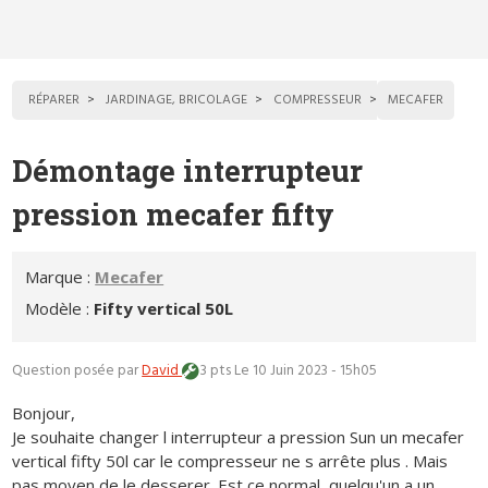
RÉPARER
JARDINAGE, BRICOLAGE
COMPRESSEUR
MECAFER
Démontage interrupteur
pression mecafer fifty
Marque :
Mecafer
Modèle :
Fifty vertical 50L
Question posée par
David
3 pts
Le 10 Juin 2023 - 15h05
Bonjour,
Je souhaite changer l interrupteur a pression Sun un mecafer
vertical fifty 50l car le compresseur ne s arrête plus . Mais
pas moyen de le desserer. Est ce normal, quelqu'un a un