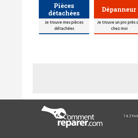
Pièces
Dépanneur
détachées
Je trouve mes pièces
Je trouve un pro près 
détachées
chez moi
1 à 2 fo