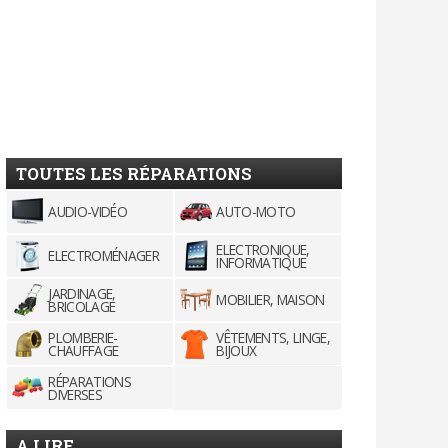
TOUTES LES RÉPARATIONS
AUDIO-VIDÉO
AUTO-MOTO
ELECTRONIQUE,
ELECTROMÉNAGER
INFORMATIQUE
JARDINAGE,
MOBILIER, MAISON
BRICOLAGE
PLOMBERIE-
VÊTEMENTS, LINGE,
CHAUFFAGE
BIJOUX
RÉPARATIONS
DIVERSES
A LIRE