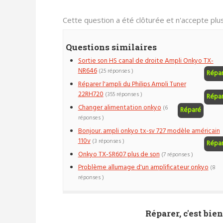
Cette question a été clôturée et n'accepte pl
Questions similaires
Sortie son HS canal de droite Ampli Onkyo TX-
NR646
(25 réponses )
Répa
Réparer l'ampli du Philips Ampli Tuner
22RH720
(355 réponses )
Répa
Changer alimentation onkyo
(6
Réparé
réponses )
Bonjour. ampli onkyo tx-sv 727 modèle américain
110v
(3 réponses )
Répa
Onkyo TX-SR607 plus de son
(7 réponses )
Problème allumage d'un amplificateur onkyo
(8
réponses )
Réparer, c'est bien