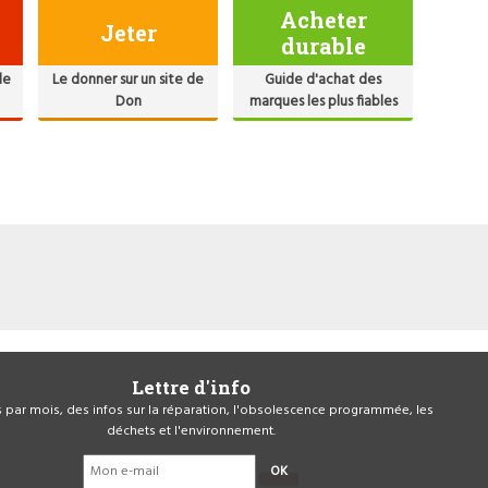
Acheter
Jeter
durable
de
Le donner sur un site de
Guide d'achat des
Don
marques les plus fiables
Lettre d'info
is par mois, des infos sur la réparation, l'obsolescence programmée, les
déchets et l'environnement.
OK