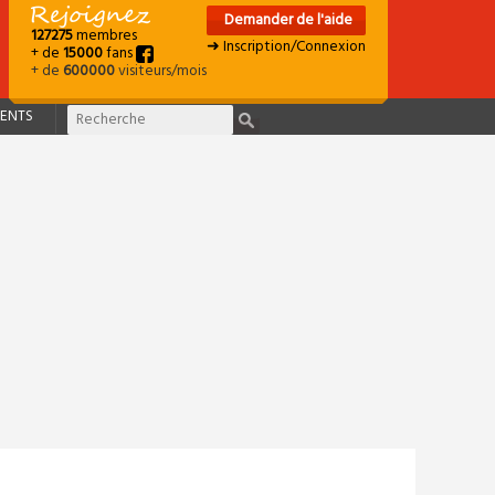
Demander de l'aide
127275
membres
➜ Inscription/Connexion
+ de
15000
fans
+ de
600000
visiteurs/mois
ENTS