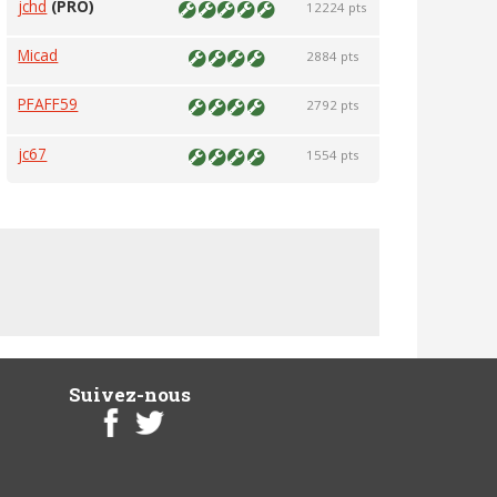
jchd
(PRO)
12224 pts
Micad
2884 pts
PFAFF59
2792 pts
jc67
1554 pts
Suivez-nous