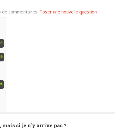
us de commentaires.
Poser une nouvelle question
ré
ré
ré
, mais si je n'y arrive pas ?