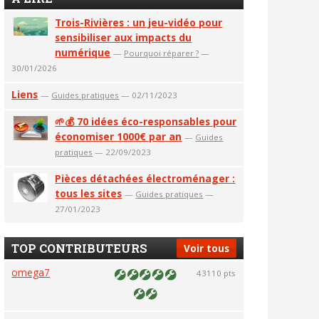
Trois-Rivières : un jeu-vidéo pour
sensibiliser aux impacts du
numérique
—
Pourquoi réparer ?
—
30/01/2026
Liens
—
Guides pratiques
— 02/11/2023
🌱💰 70 idées éco-responsables pour
économiser 1000€ par an
—
Guides
pratiques
— 22/09/2023
Pièces détachées électroménager :
tous les sites
—
Guides pratiques
—
27/01/2023
TOP CONTRIBUTEURS
Voir tous
omega7
43110 pts