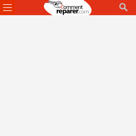
Ouvrir
le
menu