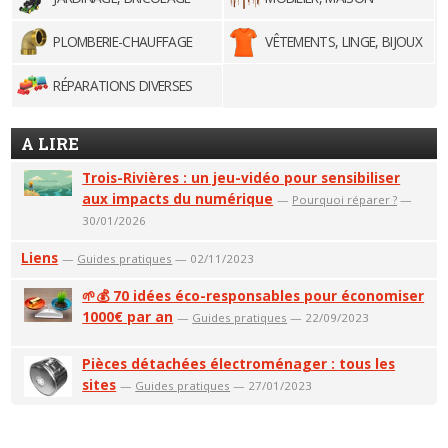
PLOMBERIE-CHAUFFAGE
VÊTEMENTS, LINGE, BIJOUX
RÉPARATIONS DIVERSES
A LIRE
Trois-Rivières : un jeu-vidéo pour sensibiliser
aux impacts du numérique
—
Pourquoi réparer ?
—
30/01/2026
Liens
—
Guides pratiques
— 02/11/2023
🌱💰 70 idées éco-responsables pour économiser
1000€ par an
—
Guides pratiques
— 22/09/2023
Pièces détachées électroménager : tous les
sites
—
Guides pratiques
— 27/01/2023