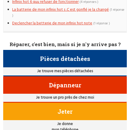
Infinix hot 6 quu refuser de fonctionner
(4 réponses )
La batterie de mon infinix hot s .C est gonflé je la changé
(1 réponse
)
Declencher la betterie de mon infinix hot note
(1 réponse )
Réparer, c'est bien, mais si je n'y arrive pas ?
Pièces détachées
Je trouve mes pièces détachées
Dépanneur
Je trouve un pro près de chez moi
Jeter
Je donne
mon téléphone