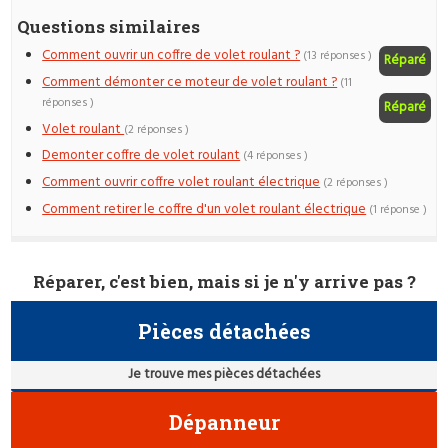
Questions similaires
Comment ouvrir un coffre de volet roulant ?
(13 réponses )
Réparé
Comment démonter ce moteur de volet roulant ?
(11
réponses )
Réparé
Volet roulant
(2 réponses )
Demonter coffre de volet roulant
(4 réponses )
Comment ouvrir coffre volet roulant électrique
(2 réponses )
Comment retirer le coffre d'un volet roulant électrique
(1 réponse )
Réparer, c'est bien, mais si je n'y arrive pas ?
Pièces détachées
Je trouve mes pièces détachées
Dépanneur