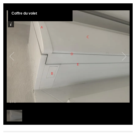
Coffre du volet
1
/
1