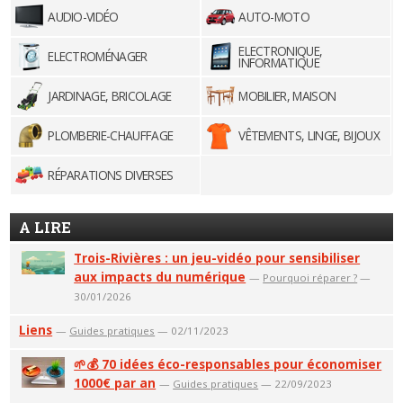
AUDIO-VIDÉO
AUTO-MOTO
ELECTRONIQUE,
ELECTROMÉNAGER
INFORMATIQUE
JARDINAGE, BRICOLAGE
MOBILIER, MAISON
PLOMBERIE-CHAUFFAGE
VÊTEMENTS, LINGE, BIJOUX
RÉPARATIONS DIVERSES
A LIRE
Trois-Rivières : un jeu-vidéo pour sensibiliser
aux impacts du numérique
—
Pourquoi réparer ?
—
30/01/2026
Liens
—
Guides pratiques
— 02/11/2023
🌱💰 70 idées éco-responsables pour économiser
1000€ par an
—
Guides pratiques
— 22/09/2023