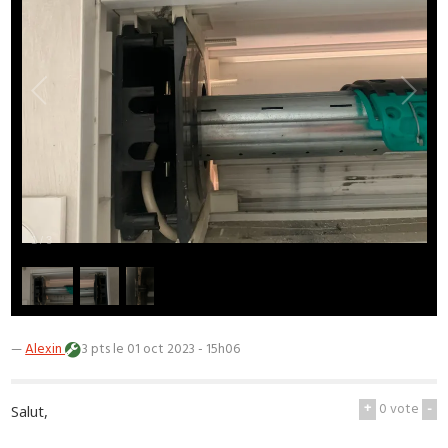
1
/
3
—
Alexin
3 pts
le 01 oct 2023 - 15h06
+
0
vote
-
Salut,