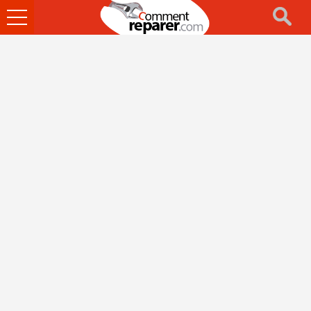
Ouvrir
le
menu