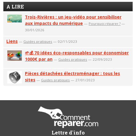
A LIRE
Trois-Rivières : un jeu-vidéo pour sensibiliser
aux impacts du numérique
—
Pourquoi réparer ?
—
30/01/2026
Liens
—
Guides pratiques
— 02/11/2023
🌱💰 70 idées éco-responsables pour économiser
1000€ par an
—
Guides pratiques
— 22/09/2023
Pièces détachées électroménager : tous les
sites
—
Guides pratiques
— 27/01/2023
Lettre d'info