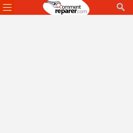
Ouvrir
le
menu