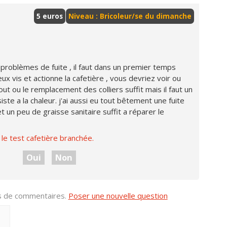
5 euros
Niveau : Bricoleur/se du dimanche
x problèmes de fuite , il faut dans un premier temps
x vis et actionne la cafetière , vous devriez voir ou
ajout ou le remplacement des colliers suffit mais il faut un
ste a la chaleur. j'ai aussi eu tout bêtement une fuite
t un peu de graisse sanitaire suffit a réparer le
t le test cafetière branchée.
Oui
Non
us de commentaires.
Poser une nouvelle question