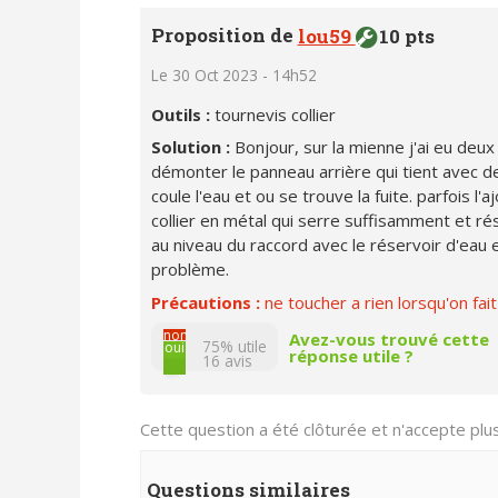
Proposition de
lou59
10 pts
Le 30 Oct 2023 - 14h52
Outils :
tournevis collier
Solution :
Bonjour, sur la mienne j'ai eu deu
démonter le panneau arrière qui tient avec deu
coule l'eau et ou se trouve la fuite. parfois l'
collier en métal qui serre suffisamment et rési
au niveau du raccord avec le réservoir d'eau e
problème.
Précautions :
ne toucher a rien lorsqu'on fai
non
Avez-vous trouvé cette
75% utile
oui
réponse utile ?
16
avis
Cette question a été clôturée et n'accepte pl
Questions similaires