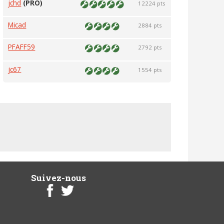
jchd
(PRO)
12224 pts
Micad
2884 pts
PFAFF59
2792 pts
jc67
1554 pts
Suivez-nous