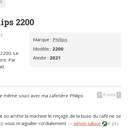
PS
lips 2200
22
Marque :
Philips
Modèle :
2200
 2200. Le
Année :
2021
ere. Par
it.
+
0
vote
-
le même souci avec ma cafetière Philips
e ou arrête la machine le rinçage de la buse du café ne se
ez-vous m'aiguiller cordialement
—
simon saluce
6 pts