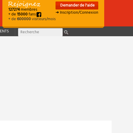
Demander de l'aide
127274
membres
➜ Inscription/Connexion
+ de
15000
fans
+ de
600000
visiteurs/mois
ENTS