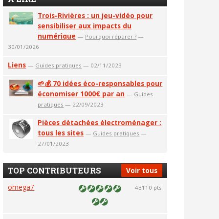
Trois-Rivières : un jeu-vidéo pour
sensibiliser aux impacts du
numérique
—
Pourquoi réparer ?
—
30/01/2026
Liens
—
Guides pratiques
— 02/11/2023
🌱💰 70 idées éco-responsables pour
économiser 1000€ par an
—
Guides
pratiques
— 22/09/2023
Pièces détachées électroménager :
tous les sites
—
Guides pratiques
—
27/01/2023
TOP CONTRIBUTEURS
Voir tous
omega7
43110 pts