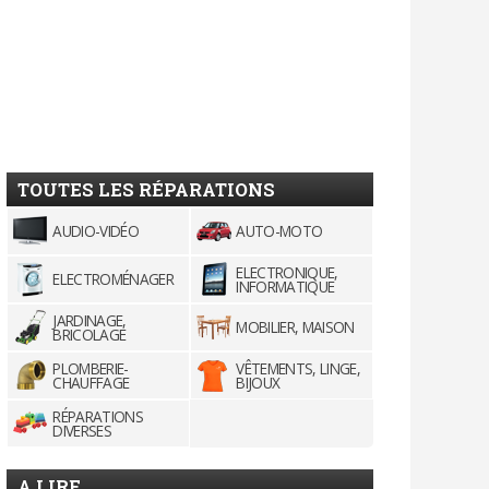
TOUTES LES RÉPARATIONS
AUDIO-VIDÉO
AUTO-MOTO
ELECTRONIQUE,
ELECTROMÉNAGER
INFORMATIQUE
JARDINAGE,
MOBILIER, MAISON
BRICOLAGE
PLOMBERIE-
VÊTEMENTS, LINGE,
CHAUFFAGE
BIJOUX
RÉPARATIONS
DIVERSES
A LIRE