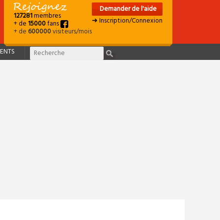
Demander de l'aide
127281
membres
➜ Inscription/Connexion
+ de
15000
fans
+ de
600000
visiteurs/mois
ENTS