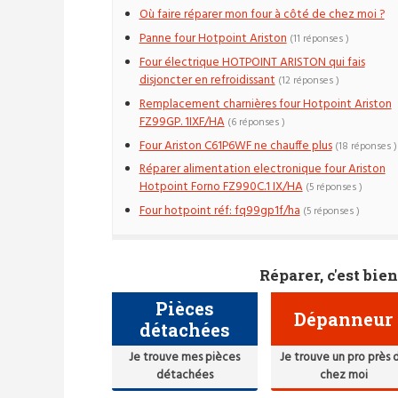
Où faire réparer mon four à côté de chez moi ?
Panne four Hotpoint Ariston
(11 réponses )
Four électrique HOTPOINT ARISTON qui fais
disjoncter en refroidissant
(12 réponses )
Remplacement charnières four Hotpoint Ariston
FZ99GP. 1IXF/HA
(6 réponses )
Four Ariston C61P6WF ne chauffe plus
(18 réponses )
Réparer alimentation electronique four Ariston
Hotpoint Forno FZ990C.1 IX/HA
(5 réponses )
Four hotpoint réf: fq99gp1f/ha
(5 réponses )
Réparer, c'est bien
Pièces
Dépanneur
détachées
Je trouve mes pièces
Je trouve un pro près 
détachées
chez moi