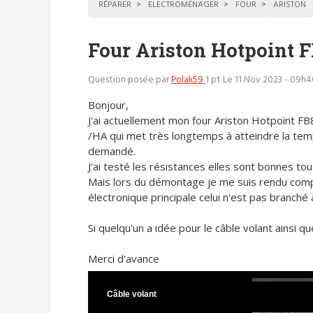
RÉPARER
ELECTROMÉNAGER
FOUR
ARISTON
Four Ariston Hotpoint 
Question posée par
Polak59
1 pt
Le 11 Nov 2023 - 09h4
Bonjour,
J'ai actuellement mon four Ariston Hotpoint F
/HA qui met très longtemps à atteindre la te
demandé.
J'ai testé les résistances elles sont bonnes tou
Mais lors du démontage je me suis rendu compte 
électronique principale celui n'est pas branché
Si quelqu'un a idée pour le câble volant ainsi 
Merci d'avance
Câble volant