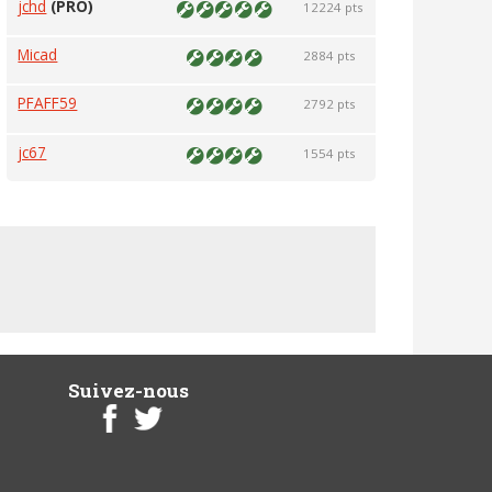
jchd
(PRO)
12224 pts
Micad
2884 pts
PFAFF59
2792 pts
jc67
1554 pts
Suivez-nous