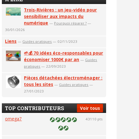
Trois-Rivières : un jeu-vidéo pour
sensibiliser aux impacts du
numérique
—
Pourquoi réparer ?
—
30/01/2026
Liens
—
Guides pratiques
— 02/11/2023
🌱💰 70 idées éco-responsables pour
économiser 1000€ par an
—
Guides
pratiques
— 22/09/2023
Pièces détachées électroménager :
tous les sites
—
Guides pratiques
—
27/01/2023
TOP CONTRIBUTEURS
Voir tous
omega7
43110 pts