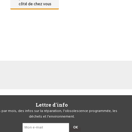
côté de chez vous
Lettre d'info
is par mois, des infos sur la réparation, l'obsolescence programmée, les
déchets et l'environnement.
OK