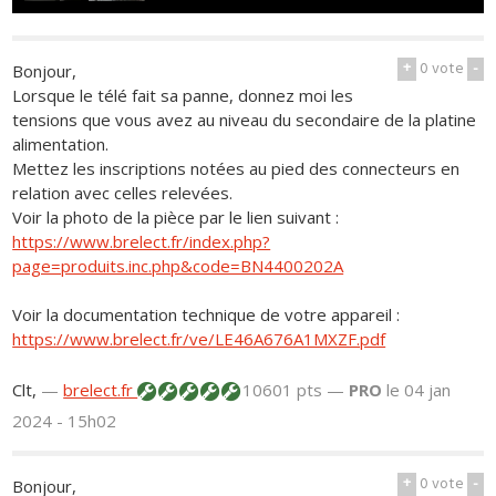
+
0
vote
-
Bonjour,
Lorsque le télé fait sa panne, donnez moi les
tensions que vous avez au niveau du secondaire de la platine
alimentation.
Mettez les inscriptions notées au pied des connecteurs en
relation avec celles relevées.
Voir la photo de la pièce par le lien suivant :
https://www.brelect.fr/index.php?
page=produits.inc.php&code=BN4400202A
Voir la documentation technique de votre appareil :
https://www.brelect.fr/ve/LE46A676A1MXZF.pdf
Clt,
—
brelect.fr
10601 pts —
PRO
le 04 jan
2024 - 15h02
+
0
vote
-
Bonjour,