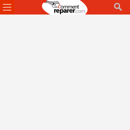
Ouvrir
le
menu