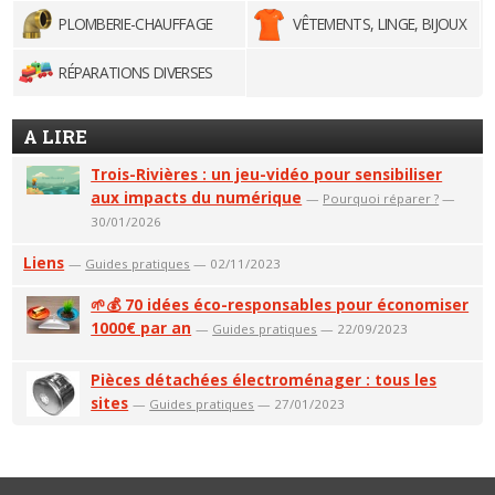
PLOMBERIE-CHAUFFAGE
VÊTEMENTS, LINGE, BIJOUX
RÉPARATIONS DIVERSES
A LIRE
Trois-Rivières : un jeu-vidéo pour sensibiliser
aux impacts du numérique
—
Pourquoi réparer ?
—
30/01/2026
Liens
—
Guides pratiques
— 02/11/2023
🌱💰 70 idées éco-responsables pour économiser
1000€ par an
—
Guides pratiques
— 22/09/2023
Pièces détachées électroménager : tous les
sites
—
Guides pratiques
— 27/01/2023