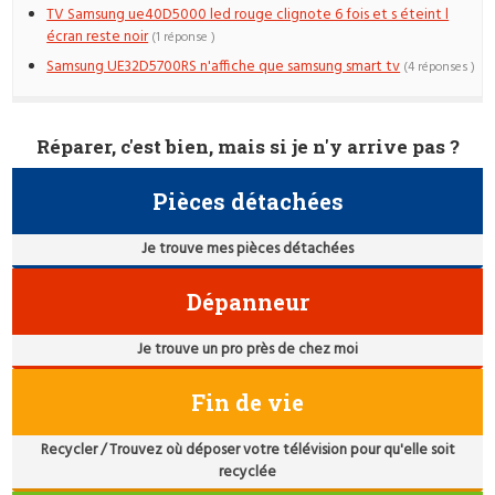
TV Samsung ue40D5000 led rouge clignote 6 fois et s éteint l
écran reste noir
(1 réponse )
Samsung UE32D5700RS n'affiche que samsung smart tv
(4 réponses )
Réparer, c'est bien, mais si je n'y arrive pas ?
Pièces détachées
Je trouve mes pièces détachées
Dépanneur
Je trouve un pro près de chez moi
Fin de vie
Recycler / Trouvez où déposer votre télévision pour qu'elle soit
recyclée