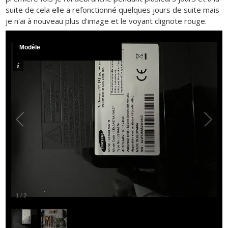
suite de cela elle a refonctionné quelques jours de suite mais
je n'ai à nouveau plus d'image et le voyant clignote rouge.
Modèle
1
/
2