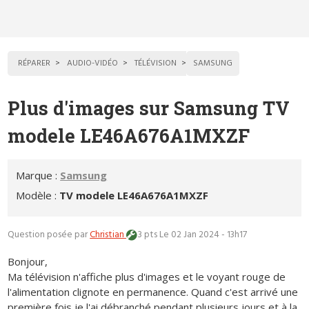
RÉPARER
AUDIO-VIDÉO
TÉLÉVISION
SAMSUNG
Plus d'images sur Samsung TV
modele LE46A676A1MXZF
Marque :
Samsung
Modèle :
TV modele LE46A676A1MXZF
Question posée par
Christian
3 pts
Le 02 Jan 2024 - 13h17
Bonjour,
Ma télévision n'affiche plus d'images et le voyant rouge de
l'alimentation clignote en permanence. Quand c'est arrivé une
première fois je l'ai débranché pendant plusieurs jours et à la