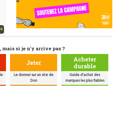
ré
, mais si je n'y arrive pas ?
Acheter
Jeter
durable
de
Le donner sur un site de
Guide d'achat des
Don
marques les plus fiables