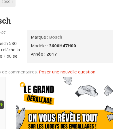
BOSCH
sch
0h27
Marque :
Bosch
Bosch 580-
Modèle :
3600H47H00
 relâche la
Année :
2017
e ? où se
us de commentaires.
Poser une nouvelle question
ré