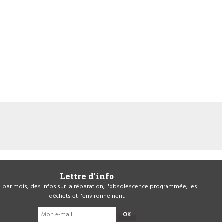
Lettre d'info
is par mois, des infos sur la réparation, l'obsolescence programmée, les
déchets et l'environnement.
OK