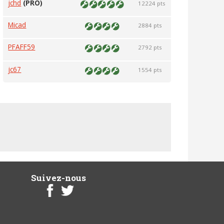
jchd
(PRO)
12224 pts
Micad
2884 pts
PFAFF59
2792 pts
jc67
1554 pts
Suivez-nous