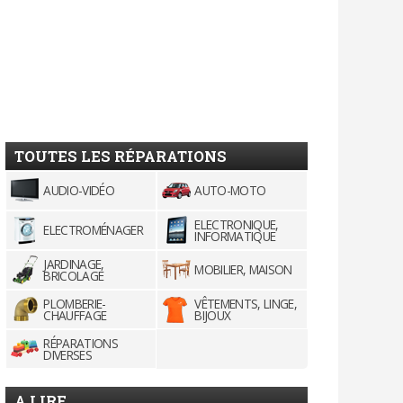
TOUTES LES RÉPARATIONS
AUDIO-VIDÉO
AUTO-MOTO
ELECTRONIQUE,
ELECTROMÉNAGER
INFORMATIQUE
JARDINAGE,
MOBILIER, MAISON
BRICOLAGE
PLOMBERIE-
VÊTEMENTS, LINGE,
CHAUFFAGE
BIJOUX
RÉPARATIONS
DIVERSES
A LIRE