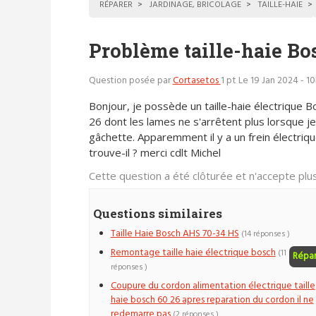
RÉPARER
JARDINAGE, BRICOLAGE
TAILLE-HAIE
Problème taille-haie Bo
Question posée par
Cortasetos
1 pt
Le 19 Jan 2024 - 1
Bonjour, je possède un taille-haie électrique 
26 dont les lames ne s'arrêtent plus lorsque je
gâchette. Apparemment il y a un frein électriqu
trouve-il ? merci cdlt Michel
Cette question a été clôturée et n'accepte pl
Questions similaires
Taille Haie Bosch AHS 70-34 HS
(14 réponses )
Remontage taille haie électrique bosch
(11
Répa
réponses )
Coupure du cordon alimentation électrique taille
haie bosch 60 26 apres reparation du cordon il ne
redemarre pas
(2 réponses )