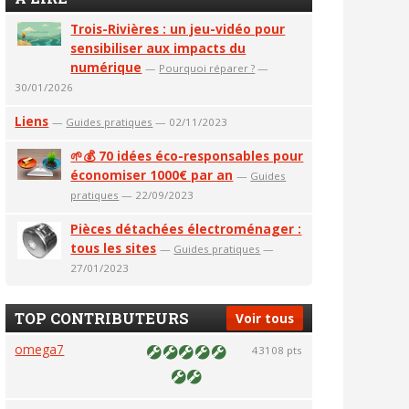
Trois-Rivières : un jeu-vidéo pour
sensibiliser aux impacts du
numérique
—
Pourquoi réparer ?
—
30/01/2026
Liens
—
Guides pratiques
— 02/11/2023
🌱💰 70 idées éco-responsables pour
économiser 1000€ par an
—
Guides
pratiques
— 22/09/2023
Pièces détachées électroménager :
tous les sites
—
Guides pratiques
—
27/01/2023
TOP CONTRIBUTEURS
Voir tous
omega7
43108 pts