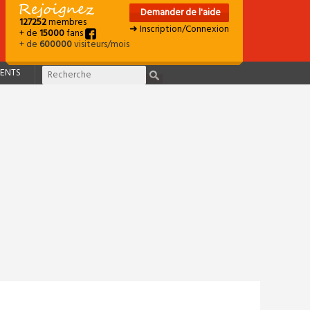
Demander de l'aide
127252
membres
➜ Inscription/Connexion
+ de
15000
fans
+ de
600000
visiteurs/mois
ENTS