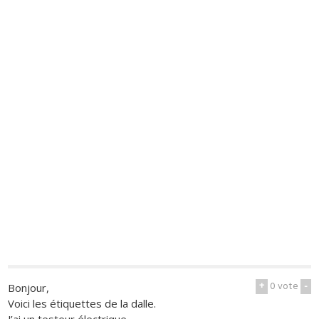
+
0
vote
-
Bonjour,
Voici les étiquettes de la dalle.
J’ai un testeur électrique.