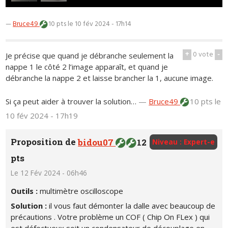
—
Bruce49
10 pts
le 10 fév 2024 - 17h14
+
0
vote
-
Je précise que quand je débranche seulement la
nappe 1 le côté 2 l’image apparaît, et quand je
débranche la nappe 2 et laisse brancher la 1, aucune image.
Si ça peut aider à trouver la solution…
—
Bruce49
10 pts
le
10 fév 2024 - 17h19
Proposition de
bidou07
12
Niveau : Expert-e
pts
Le 12 Fév 2024 - 06h46
Outils :
multimètre oscilloscope
Solution :
il vous faut démonter la dalle avec beaucoup de
précautions . Votre problème un COF ( Chip On FLex ) qui