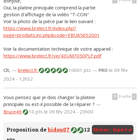
+
0
vote
-
Bonjour,
Oui, la platine principale comprend la partie
gestion d'affichage de la vidéo "T-CON"
Voir la photo de la pièce par le lien suivant :
https://www.brelect.fr/index.php?
page=produits.inc.php&code=EBU65652001
Voir la documentation technique de votre appareil :
https://www.brelect.fr/ve/43UM7050PLF.pdf
Clt,
—
brelect.fr
10601 pts —
PRO
le 09 fév
2024 - 12h32
+
0
vote
-
Vous pensez que je dois changer la platine
principale ou est-il possible de la réparer ?
—
Bruce49
10 pts
le 09 fév 2024 - 23h00
Proposition de
bidou07
12
Niveau : Expert-e
pts