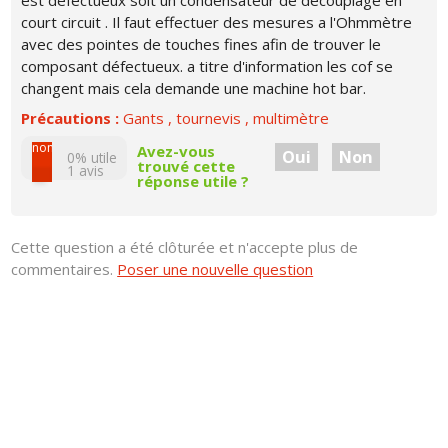
est défectueux soit un condensateur de découplage en
court circuit . Il faut effectuer des mesures a l'Ohmmètre
avec des pointes de touches fines afin de trouver le
composant défectueux. a titre d'information les cof se
changent mais cela demande une machine hot bar.
Précautions :
Gants , tournevis , multimètre
non
Avez-vous
Oui
Non
0% utile
trouvé cette
1
avis
réponse utile ?
oui
Cette question a été clôturée et n'accepte plus de
commentaires.
Poser une nouvelle question