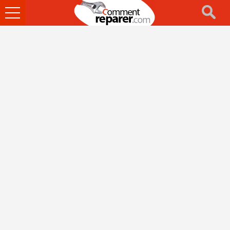
Ouvrir
le
menu