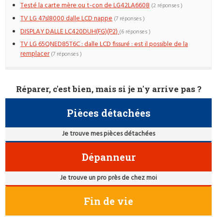
Testé la carte mère ou t-con de LG42LA6608
(2 réponses )
TV LG 47sl8000 dalle LCD nappe
(7 réponses )
DISPLAY DALLE LC420DUH(FG)(P2)
(6 réponses )
TV LG 65QNED85T6C : dalle LCD fissuré : est il possible de la
remplacer
(7 réponses )
Réparer, c'est bien, mais si je n'y arrive pas ?
Pièces détachées
Je trouve mes pièces détachées
Dépanneur
Je trouve un pro près de chez moi
Fin de vie