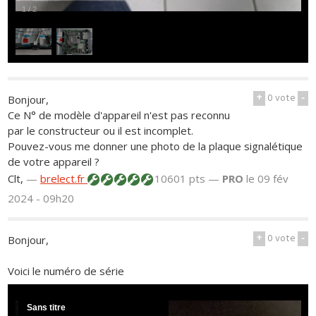
1
/
2
+
0
vote
-
Bonjour,
Ce N° de modèle d'appareil n'est pas reconnu
par le constructeur ou il est incomplet.
Pouvez-vous me donner une photo de la plaque signalétique
de votre appareil ?
Clt,
—
brelect.fr
10601 pts —
PRO
le 09 fév
2024 - 09h20
+
0
vote
-
Bonjour,
Voici le numéro de série
Sans titre