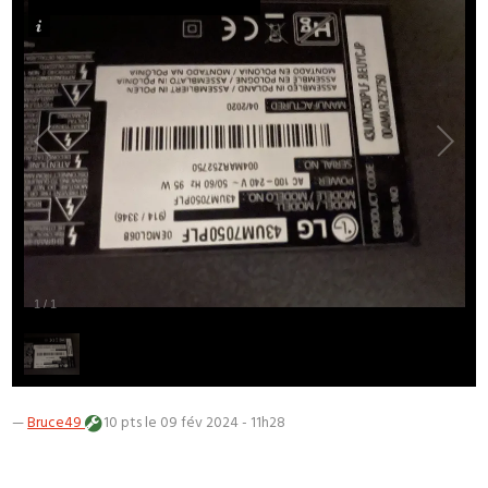
1
/
1
—
Bruce49
10 pts
le 09 fév 2024 - 11h28