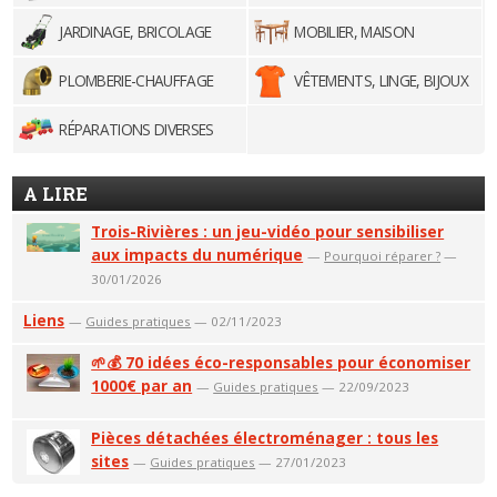
JARDINAGE, BRICOLAGE
MOBILIER, MAISON
PLOMBERIE-CHAUFFAGE
VÊTEMENTS, LINGE, BIJOUX
RÉPARATIONS DIVERSES
A LIRE
Trois-Rivières : un jeu-vidéo pour sensibiliser
aux impacts du numérique
—
Pourquoi réparer ?
—
30/01/2026
Liens
—
Guides pratiques
— 02/11/2023
🌱💰 70 idées éco-responsables pour économiser
1000€ par an
—
Guides pratiques
— 22/09/2023
Pièces détachées électroménager : tous les
sites
—
Guides pratiques
— 27/01/2023