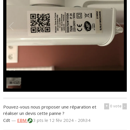
1
/
1
+
0
vote
-
Pouvez-vous nous proposer une réparation et
réaliser un devis cette panne ?
Cdt
—
EBM
3 pts
le 12 fév 2024 - 20h34