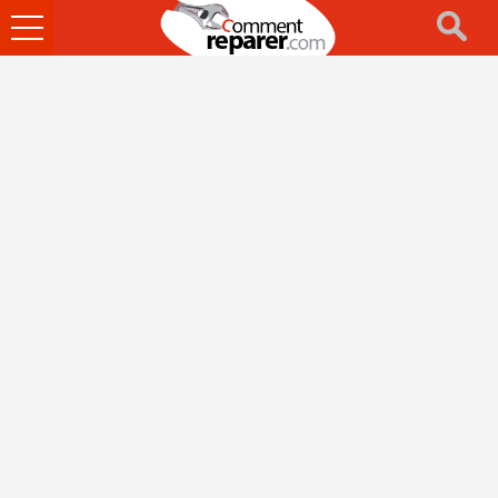
Ouvrir
le
menu