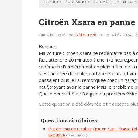
RÉPARER
AUTO-MOTO
AUTOMOBILE
CITROËN
Citroën Xsara en panne
Question posée par
Défarate76
1 pt
Le 14 Fév 2024 - 2
Bonjour,
Ma voiture Citroën Xsara ne redémarre pas à ch
faut attendre 20 minutes à une 1/2 heure,pour 
redémarre.Derniérement,en plein milieu de la r
s'est arrêtée de rouler,batterie éteinte et vit
passaient plus.Je l'ai remorquée chez un garagi
neuf,croyant avoir la panne.Mais le problème p
Quelle pourrait être l'origine du problème?Me
Cette question a été clôturée et n'accepte pl
Questions similaires
Plus de feux de recul sur Citroen Xsara Picasso 1.8l
Exclusive
(12 réponses )