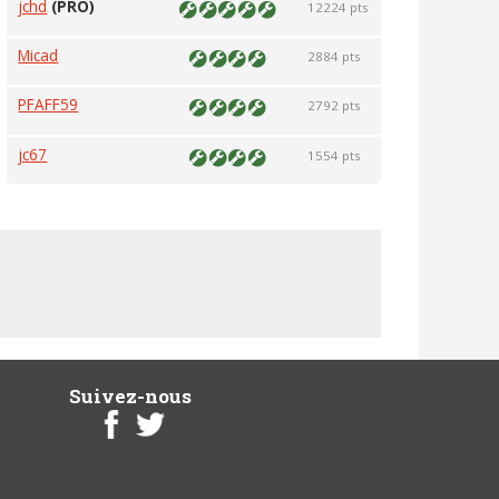
jchd
(PRO)
12224 pts
Micad
2884 pts
PFAFF59
2792 pts
jc67
1554 pts
Suivez-nous