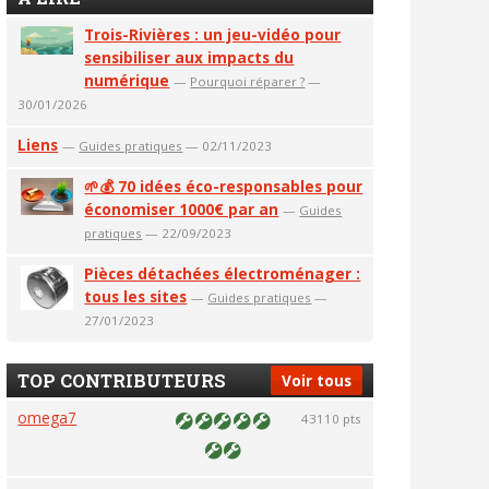
Trois-Rivières : un jeu-vidéo pour
sensibiliser aux impacts du
numérique
—
Pourquoi réparer ?
—
30/01/2026
Liens
—
Guides pratiques
— 02/11/2023
🌱💰 70 idées éco-responsables pour
économiser 1000€ par an
—
Guides
pratiques
— 22/09/2023
Pièces détachées électroménager :
tous les sites
—
Guides pratiques
—
27/01/2023
TOP CONTRIBUTEURS
Voir tous
omega7
43110 pts