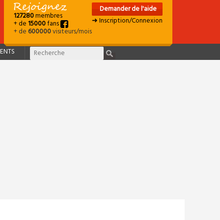
Demander de l'aide
127280
membres
➜ Inscription/Connexion
+ de
15000
fans
+ de
600000
visiteurs/mois
ENTS