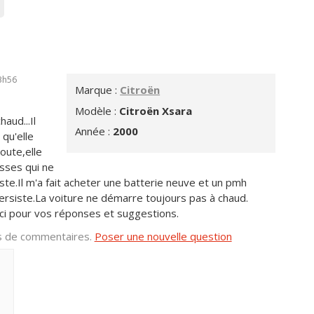
3h56
Marque :
Citroën
Modèle :
Citroën Xsara
aud...Il
Année :
2000
qu'elle
oute,elle
esses qui ne
ste.Il m'a fait acheter une batterie neuve et un pmh
ersiste.La voiture ne démarre toujours pas à chaud.
rci pour vos réponses et suggestions.
us de commentaires.
Poser une nouvelle question