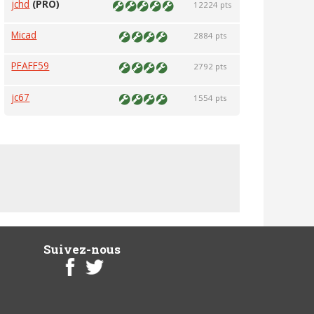
jchd
(PRO)
12224 pts
Micad
2884 pts
PFAFF59
2792 pts
jc67
1554 pts
Suivez-nous