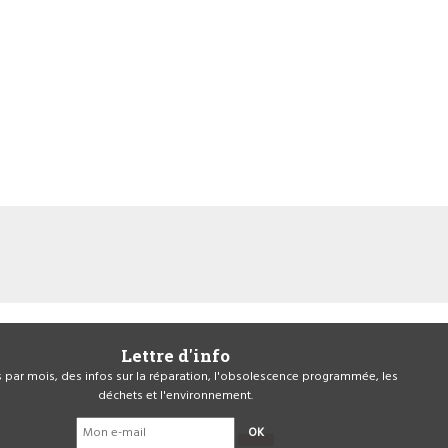
Lettre d'info
is par mois, des infos sur la réparation, l'obsolescence programmée, les
déchets et l'environnement.
OK