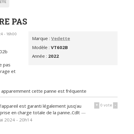
ETTE
RE PAS
24 - 16h00
Marque :
Vedette
Modèle :
VT602B
602b
Année :
2022
e pas
orage et
ée apparemment cette panne est fréquente
+
0
vote
-
l'appareil est garanti légalement jusq'au
rise en charge totale de la panne..Cdlt
—
ai 2024 - 20h14