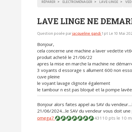
RÉPARER
ELECTROMÉNAGER
LAVE-LINGE
VED
LAVE LINGE NE DEMAR
Question posée par
jacqueline gandi
1 pt
Le 10 Mai 20
Bonjour,
cela concerne une machine a laver vedette vt
produit acheté le 21/06/22
apres la mise en marche la machine ne démarr
3 voyants d essorage s allument 600 non ess
cuve pleine
le voyant lavage clignote également
le tambour n est pas bloqué et la pompe lav
Bonjour alors faites appel au SAV du vendeur....
21/06/2024....le SAV du vendeur vous doit une p
omega7
43110 pts
le 10 m