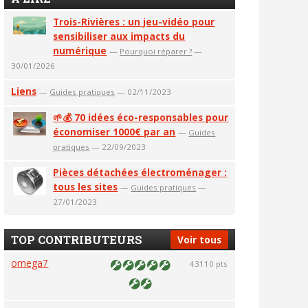
Trois-Rivières : un jeu-vidéo pour
sensibiliser aux impacts du
numérique
—
Pourquoi réparer ?
—
30/01/2026
Liens
—
Guides pratiques
— 02/11/2023
🌱💰 70 idées éco-responsables pour
économiser 1000€ par an
—
Guides
pratiques
— 22/09/2023
Pièces détachées électroménager :
tous les sites
—
Guides pratiques
—
27/01/2023
TOP CONTRIBUTEURS
Voir tous
omega7
43110 pts