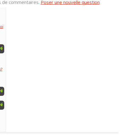
us de commentaires.
Poser une nouvelle question
oi
ré
s?
ré
ré