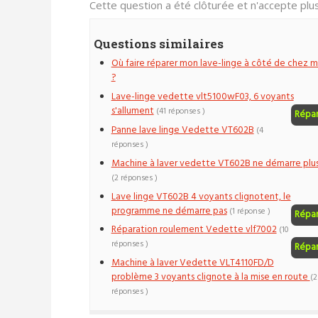
Cette question a été clôturée et n'accepte pl
Questions similaires
Où faire réparer mon lave-linge à côté de chez m
?
Lave-linge vedette vlt5100wF03, 6 voyants
s'allument
(41 réponses )
Répa
Panne lave linge Vedette VT602B
(4
réponses )
Machine à laver vedette VT602B ne démarre plu
(2 réponses )
Lave linge VT602B 4 voyants clignotent, le
programme ne démarre pas
(1 réponse )
Répa
Réparation roulement Vedette vlf7002
(10
réponses )
Répa
Machine à laver Vedette VLT4110FD/D
problème 3 voyants clignote à la mise en route
(2
réponses )