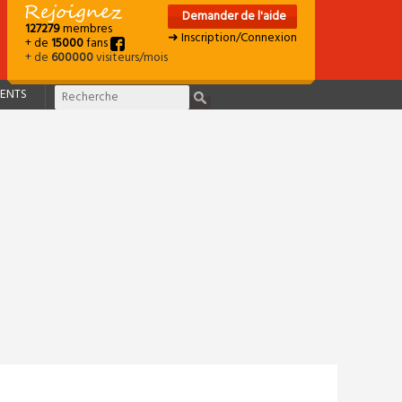
Demander de l'aide
127279
membres
➜ Inscription/Connexion
+ de
15000
fans
+ de
600000
visiteurs/mois
ENTS