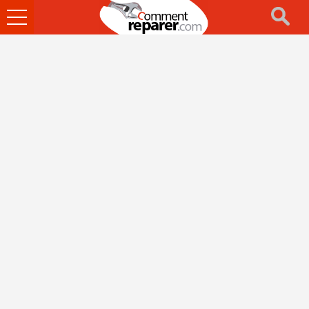
Ouvrir
le
menu