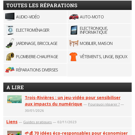
TOUTES LES RÉPARATIONS
AUDIO-VIDÉO
AUTO-MOTO
ELECTRONIQUE,
ELECTROMÉNAGER
INFORMATIQUE
JARDINAGE, BRICOLAGE
MOBILIER, MAISON
PLOMBERIE-CHAUFFAGE
VÊTEMENTS, LINGE, BIJOUX
RÉPARATIONS DIVERSES
A LIRE
Trois-Rivières : un jeu-vidéo pour sensibiliser
aux impacts du numérique
—
Pourquoi réparer ?
—
30/01/2026
Liens
—
Guides pratiques
— 02/11/2023
🌱💰 70 idées éco-responsables pour économiser