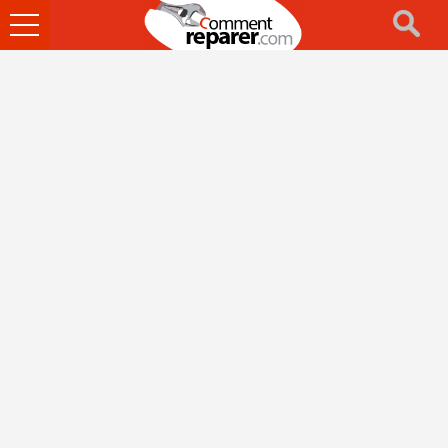
Ouvrir
le
menu