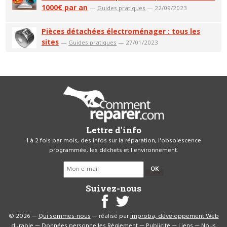
1000€ par an
—
Guides pratiques
— 22/09/2023
Pièces détachées électroménager : tous les
sites
—
Guides pratiques
— 27/01/2023
Lettre d'info
1 à 2 fois par mois, des infos sur la réparation, l'obsolescence
programmée, les déchets et l'environnement.
OK
Suivez-nous
© 2026 —
Qui sommes-nous
— réalisé par
Improba, développement Web
durable
—
Données personnelles
Règlement
—
Publicité
—
Liens
—
Nous