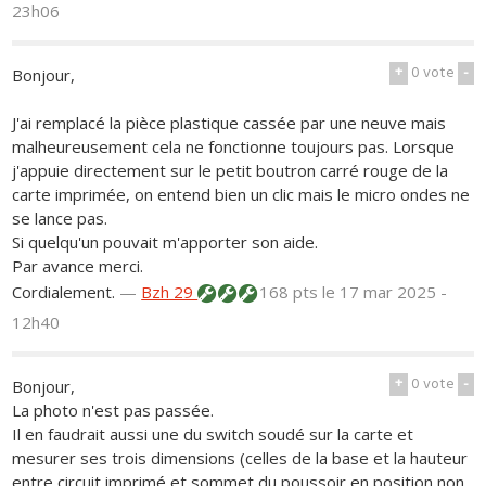
23h06
+
0
vote
-
Bonjour,
J'ai remplacé la pièce plastique cassée par une neuve mais
malheureusement cela ne fonctionne toujours pas. Lorsque
j'appuie directement sur le petit boutron carré rouge de la
carte imprimée, on entend bien un clic mais le micro ondes ne
se lance pas.
Si quelqu'un pouvait m'apporter son aide.
Par avance merci.
Cordialement.
—
Bzh 29
168 pts
le 17 mar 2025 -
12h40
+
0
vote
-
Bonjour,
La photo n'est pas passée.
Il en faudrait aussi une du switch soudé sur la carte et
mesurer ses trois dimensions (celles de la base et la hauteur
entre circuit imprimé et sommet du poussoir en position non