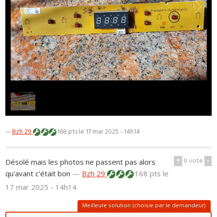
1
/
1
—
Bzh 29
168 pts
le 17 mar 2025 - 14h14
+
0
vote
-
Désolé mais les photos ne passent pas alors
qu'avant c'était bon
—
Bzh 29
168 pts
le
17 mar 2025 - 14h14
Meilleure solution (choisie par le demandeur)