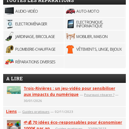
TOUTES LES RÉPARATIONS
AUDIO-VIDÉO
AUTO-MOTO
ELECTRONIQUE,
ELECTROMÉNAGER
INFORMATIQUE
JARDINAGE, BRICOLAGE
MOBILIER, MAISON
PLOMBERIE-CHAUFFAGE
VÊTEMENTS, LINGE, BIJOUX
RÉPARATIONS DIVERSES
A LIRE
Trois-Rivières : un jeu-vidéo pour sensibiliser
aux impacts du numérique
—
Pourquoi réparer ?
—
30/01/2026
Liens
—
Guides pratiques
— 02/11/2023
🌱💰 70 idées éco-responsables pour économiser
1000€ par an
—
Guides pratiques
— 22/09/2023