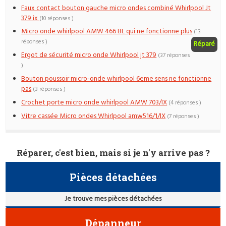
Faux contact bouton gauche micro ondes combiné Whirlpool Jt
379 ix
(10 réponses )
Micro onde whirlpool AMW 466 BL qui ne fonctionne plus
(13
réponses )
Réparé
Ergot de sécurité micro onde Whirlpool jt 379
(37 réponses
)
Bouton poussoir micro-onde whirlpool 6eme sens ne fonctionne
pas
(3 réponses )
Crochet porte micro onde whirlpool AMW 703/IX
(4 réponses )
Vitre cassée Micro ondes Whirlpool amw516/1/IX
(7 réponses )
Réparer, c'est bien, mais si je n'y arrive pas ?
Pièces détachées
Je trouve mes pièces détachées
Dépanneur