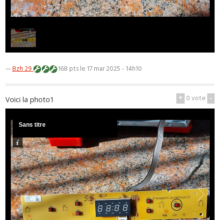
1
/
1
—
Bzh 29
168 pts
le 17 mar 2025 - 14h10
+
0
vote
-
Voici la photo1
Sans titre