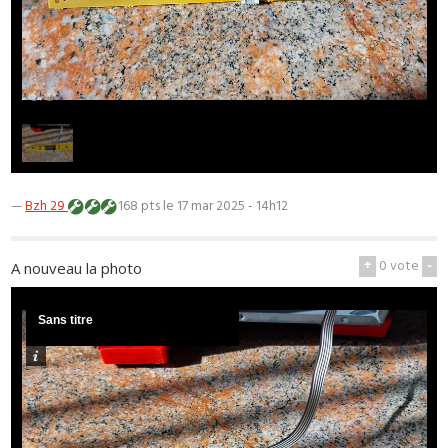
1
/
1
—
Bzh 29
168 pts
le 17 mar 2025 - 14h12
+
0
vote
-
A nouveau la photo
Sans titre