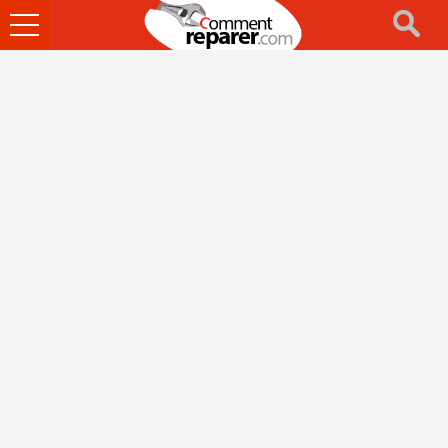
Ouvrir
le
menu