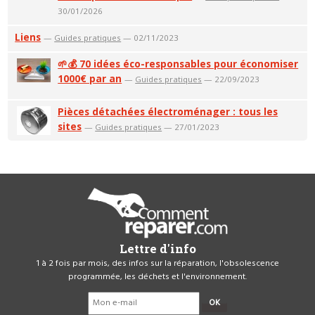
30/01/2026
Liens
—
Guides pratiques
— 02/11/2023
🌱💰 70 idées éco-responsables pour économiser
1000€ par an
—
Guides pratiques
— 22/09/2023
Pièces détachées électroménager : tous les
sites
—
Guides pratiques
— 27/01/2023
Lettre d'info
1 à 2 fois par mois, des infos sur la réparation, l'obsolescence
programmée, les déchets et l'environnement.
OK