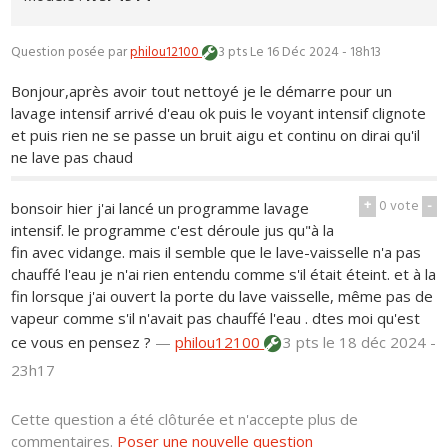
Question posée par
philou12100
3 pts
Le 16 Déc 2024 - 18h13
Bonjour,après avoir tout nettoyé je le démarre pour un
lavage intensif arrivé d'eau ok puis le voyant intensif clignote
et puis rien ne se passe un bruit aigu et continu on dirai qu'il
ne lave pas chaud
+
0
vote
-
bonsoir hier j'ai lancé un programme lavage
intensif. le programme c'est déroule jus qu"à la
fin avec vidange. mais il semble que le lave-vaisselle n'a pas
chauffé l'eau je n'ai rien entendu comme s'il était éteint. et à la
fin lorsque j'ai ouvert la porte du lave vaisselle, même pas de
vapeur comme s'il n'avait pas chauffé l'eau . dtes moi qu'est
ce vous en pensez ?
—
philou12100
3 pts
le 18 déc 2024 -
23h17
Cette question a été clôturée et n'accepte plus de
commentaires.
Poser une nouvelle question