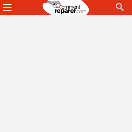
Ouvrir
le
menu