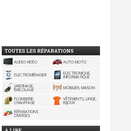
TOUTES LES RÉPARATIONS
AUDIO-VIDÉO
AUTO-MOTO
ELECTRONIQUE,
ELECTROMÉNAGER
INFORMATIQUE
JARDINAGE,
MOBILIER, MAISON
BRICOLAGE
PLOMBERIE-
VÊTEMENTS, LINGE,
CHAUFFAGE
BIJOUX
RÉPARATIONS
DIVERSES
A LIRE