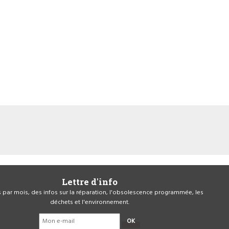
Lettre d'info
is par mois, des infos sur la réparation, l'obsolescence programmée, les
déchets et l'environnement.
OK