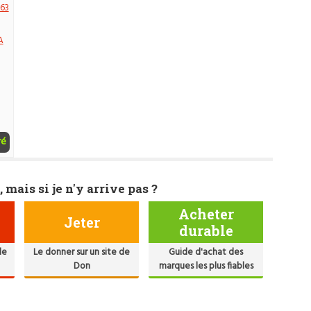
.63
A
ré
, mais si je n'y arrive pas ?
Acheter
Jeter
durable
de
Le donner sur un site de
Guide d'achat des
Don
marques les plus fiables