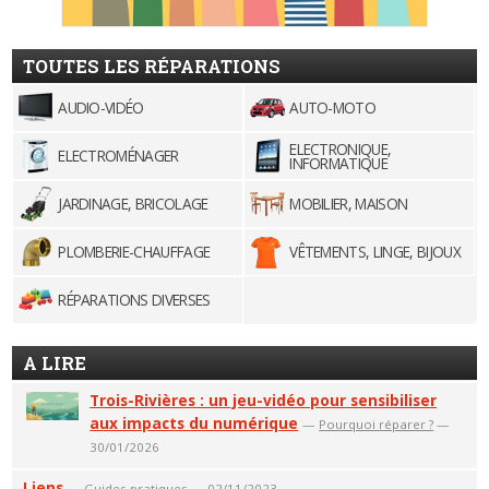
TOUTES LES RÉPARATIONS
AUDIO-VIDÉO
AUTO-MOTO
ELECTRONIQUE,
ELECTROMÉNAGER
INFORMATIQUE
JARDINAGE, BRICOLAGE
MOBILIER, MAISON
PLOMBERIE-CHAUFFAGE
VÊTEMENTS, LINGE, BIJOUX
RÉPARATIONS DIVERSES
A LIRE
Trois-Rivières : un jeu-vidéo pour sensibiliser
aux impacts du numérique
—
Pourquoi réparer ?
—
30/01/2026
Liens
—
Guides pratiques
— 02/11/2023