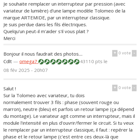
Je souhaite remplacer un interrupteur par pression (avec
variateur de lumière) d'une lampe modèle Tolomeo de la
marque ARTEMIDE, par un interrupteur classique.
Je suis perdue dans les fils électriques.
Quelqu'un peut-il m'aider s'il vous plait ?
Merci
+
0
vote
-
Bonjour il nous faudrait des photos....
Cdlt
—
omega7
43110 pts
le
08 fév 2025 - 20h07
+
0
vote
-
Salut !
Sur la Tolomeo avec variateur, tu dois
normalement trouver 3 fils : phase (souvent rouge ou
marron), neutre (bleu) et parfois un retour lampe (ça dépend
du montage). Le variateur agit comme un interrupteur, mais il
module l'intensité en plus d'ouvrir/fermer le circuit. Si tu veux
le remplacer par un interrupteur classique, il faut : repérer la
phase et le retour lampe (c'est entre ces deux-là que