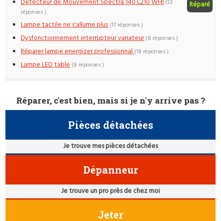
Detecteur de Mouvement Spectra 140 L210 WHI
(53
Réparé
réponses )
Lampe tactile ne s'allume plus
(17 réponses )
Dysfonctionnement interrupteur variateur
(8 réponses )
Réparer lampe energizer professionnal
(18 réponses )
Lampe LED table
(8 réponses )
Réparer, c'est bien, mais si je n'y arrive pas ?
Pièces détachées
Je trouve mes pièces détachées
Dépanneur
Je trouve un pro près de chez moi
Jeter