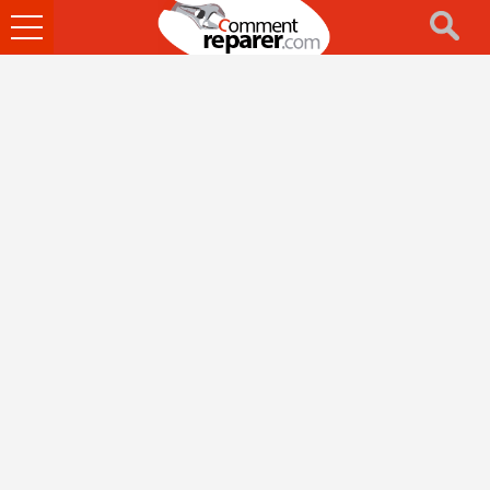
Ouvrir
le
menu