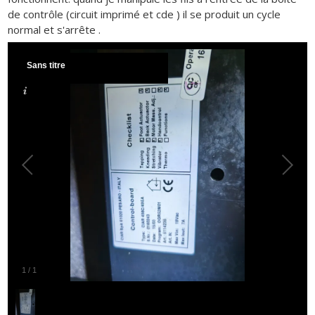
de contrôle (circuit imprimé et cde ) il se produit un cycle
normal et s'arrête .
Sans titre
1
/
1