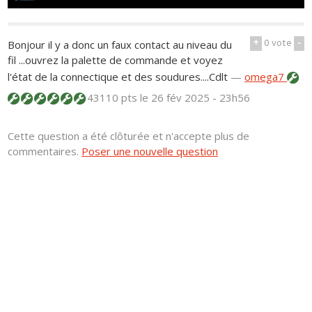
+
0
vote
-
Bonjour il y a donc un faux contact au niveau du
fil ...ouvrez la palette de commande et voyez
l'état de la connectique et des soudures....Cdlt
—
omega7
43110 pts
le 26 fév 2025 - 23h56
Cette question a été clôturée et n'accepte plus de
commentaires.
Poser une nouvelle question