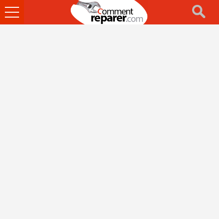
Ouvrir
le
menu