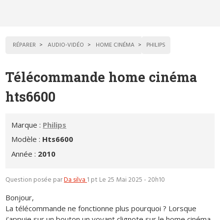
RÉPARER
AUDIO-VIDÉO
HOME CINÉMA
PHILIPS
Télécommande home cinéma
hts6600
Marque :
Philips
Modèle :
Hts6600
Année :
2010
Question posée par
Da silva
1 pt
Le 25 Mai 2025 - 20h10
Bonjour,
La télécommande ne fonctionne plus pourquoi ? Lorsque
j’appuie sur un bouton un voyant clignote sur le home cinéma