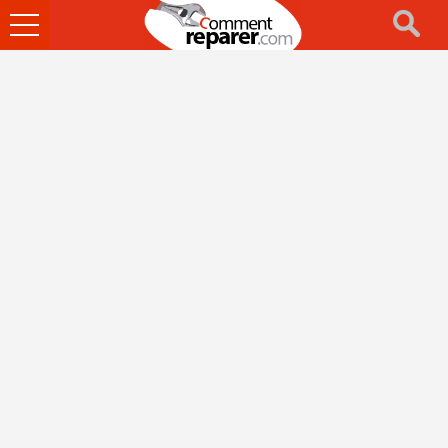
Ouvrir
le
menu