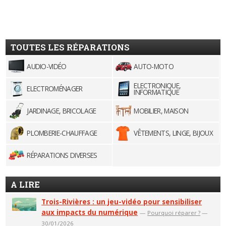
TOUTES LES RÉPARATIONS
AUDIO-VIDÉO
AUTO-MOTO
ELECTRONIQUE,
ELECTROMÉNAGER
INFORMATIQUE
JARDINAGE, BRICOLAGE
MOBILIER, MAISON
PLOMBERIE-CHAUFFAGE
VÊTEMENTS, LINGE, BIJOUX
RÉPARATIONS DIVERSES
A LIRE
Trois-Rivières : un jeu-vidéo pour sensibiliser
aux impacts du numérique
—
Pourquoi réparer ?
—
30/01/2026