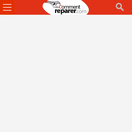
Ouvrir
le
menu