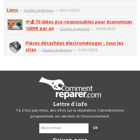
Liens
—
Guides pratiques
— 02/11/2023
🌱💰 70 idées éco-responsables pour économiser
1000€ par an
—
Guides pratiques
— 22/09/2023
Pièces détachées électroménager : tous les
sites
—
Guides pratiques
— 27/01/2023
Lettre d'info
1 à 2 fois par mois, des infos sur la réparation, l'obsolescence
programmée, les déchets et l'environnement.
OK
Suivez-nous