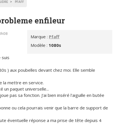
UDRE
PFAFF
probleme enfileur
00h08
Marque :
Pfaff
Modèle :
1080s
 suis
080s ) aux poubelles devant chez moi. Elle semble
e la mettre en service.
té un paquet universelle...
ue pas sa fonction. J'ai bien inséré l'aiguille en butée
as bonne ou cela pourrais venir que la barre de support de
oute éventuelle réponse a ma prise de tête depuis 4