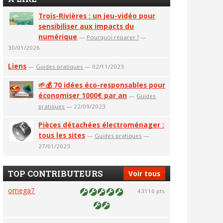
Trois-Rivières : un jeu-vidéo pour
sensibiliser aux impacts du
numérique
—
Pourquoi réparer ?
—
30/01/2026
Liens
—
Guides pratiques
— 02/11/2023
🌱💰 70 idées éco-responsables pour
économiser 1000€ par an
—
Guides
pratiques
— 22/09/2023
Pièces détachées électroménager :
tous les sites
—
Guides pratiques
—
27/01/2023
TOP CONTRIBUTEURS
Voir tous
omega7
43110 pts