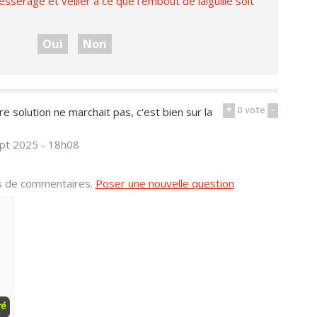
esserage et veiller a ce que l'embout de laiguille soit
Oui
Non
+
0
vote
-
e solution ne marchait pas, c'est bien sur la
ept 2025 - 18h08
us de commentaires.
Poser une nouvelle question
ré