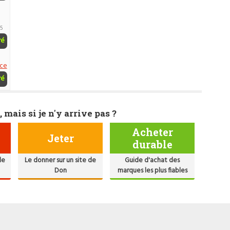
15
ré
nce
ré
, mais si je n'y arrive pas ?
Acheter
Jeter
durable
de
Le donner sur un site de
Guide d'achat des
Don
marques les plus fiables