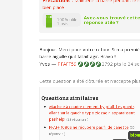
Précautions :
Maintenir la barre pendant le r
bien placé
non
oui
Avez-vous trouvé cette
100% utile
réponse utile ?
1
avis
Bonjour. Merci pour votre retour. Si ma premièr
barre aiguille qu'il fallait agir. Bravo !!
Yves
—
PFAFF59
2792 pts
le 24 s
Cette question a été clôturée et n'accepte pl
Questions similaires
Machine à coudre element by pfaff. Les points
allant sur la gauche type zigzag n apparaissent
pas!help!
(23 réponses )
PFAFF 1080S ne récupère pas fil de canette
(30
réponses )
Répa