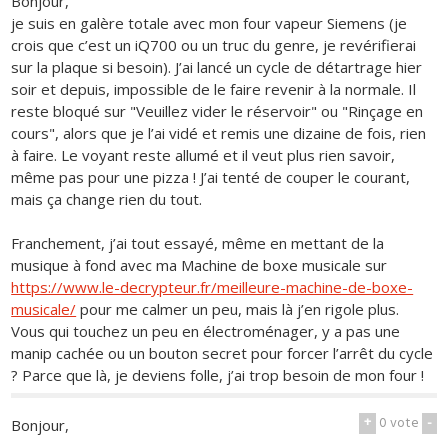
Bonjour,
je suis en galère totale avec mon four vapeur Siemens (je
crois que c’est un iQ700 ou un truc du genre, je revérifierai
sur la plaque si besoin). J’ai lancé un cycle de détartrage hier
soir et depuis, impossible de le faire revenir à la normale. Il
reste bloqué sur "Veuillez vider le réservoir" ou "Rinçage en
cours", alors que je l’ai vidé et remis une dizaine de fois, rien
à faire. Le voyant reste allumé et il veut plus rien savoir,
même pas pour une pizza ! J’ai tenté de couper le courant,
mais ça change rien du tout.
Franchement, j’ai tout essayé, même en mettant de la
musique à fond avec ma Machine de boxe musicale sur
https://www.le-decrypteur.fr/meilleure-machine-de-boxe-
musicale/
pour me calmer un peu, mais là j’en rigole plus.
Vous qui touchez un peu en électroménager, y a pas une
manip cachée ou un bouton secret pour forcer l’arrêt du cycle
? Parce que là, je deviens folle, j’ai trop besoin de mon four !
+
0
vote
-
Bonjour,