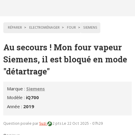
RÉPARER
ELECTROMÉNAGER
FOUR
SIEMENS
Au secours ! Mon four vapeur
Siemens, il est bloqué en mode
"détartrage"
Marque :
Siemens
Modèle :
iQ700
Année :
2019
Question posée par
Suzi
2 pts
Le 22 Oct 2025 - 07h29