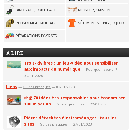
JARDINAGE, BRICOLAGE
MOBILIER, MAISON
PLOMBERIE-CHAUFFAGE
VÊTEMENTS, LINGE, BIJOUX
RÉPARATIONS DIVERSES
A LIRE
Trois-Rivières : un jeu-vidéo pour sensibiliser
aux impacts du numérique
—
Pourquoi réparer ?
—
30/01/2026
Liens
—
Guides pratiques
— 02/11/2023
🌱💰 70 idées éco-responsables pour économiser
1000€ par an
—
Guides pratiques
— 22/09/2023
Pièces détachées électroménager : tous les
sites
—
Guides pratiques
— 27/01/2023