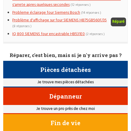
s'arrete apres quelques secondes
(12 réponses )
Probleme éclairage four Siemens Bosch
(14 réponses )
Problème d'affichage sur four SIEMENS HB75GB560F/35
Réparé
(8 réponses )
IQ 800 SIEMENS four encastrable HB531E0
(2 réponses )
Réparer, c'est bien, mais si je n'y arrive pas ?
Pièces détachées
Je trouve mes pièces détachées
Dépanneur
Je trouve un pro près de chez moi
Fin de vie