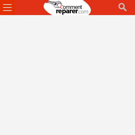
Ouvrir
le
menu