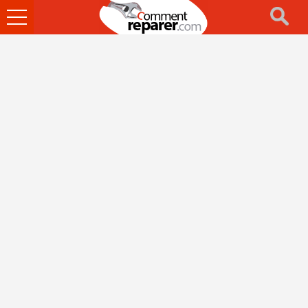
Ouvrir
le
menu