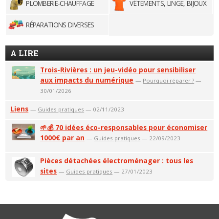
PLOMBERIE-CHAUFFAGE
VÊTEMENTS, LINGE, BIJOUX
RÉPARATIONS DIVERSES
A LIRE
Trois-Rivières : un jeu-vidéo pour sensibiliser
aux impacts du numérique
—
Pourquoi réparer ?
—
30/01/2026
Liens
—
Guides pratiques
— 02/11/2023
🌱💰 70 idées éco-responsables pour économiser
1000€ par an
—
Guides pratiques
— 22/09/2023
Pièces détachées électroménager : tous les
sites
—
Guides pratiques
— 27/01/2023