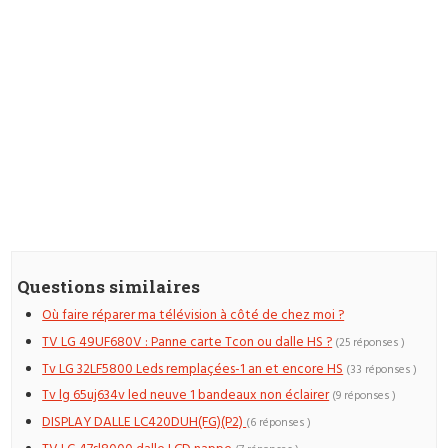
Questions similaires
Où faire réparer ma télévision à côté de chez moi ?
TV LG 49UF680V : Panne carte Tcon ou dalle HS ?
(25 réponses )
Tv LG 32LF5800 Leds remplaçées-1 an et encore HS
(33 réponses )
Tv lg 65uj634v led neuve 1 bandeaux non éclairer
(9 réponses )
DISPLAY DALLE LC420DUH(FG)(P2)
(6 réponses )