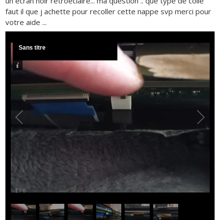
un ecran noir retroéclairé... ma question .. que type de colle
faut il que j achette pour recoller cette nappe svp merci pour
votre aide ...
Sans titre
1
/
6