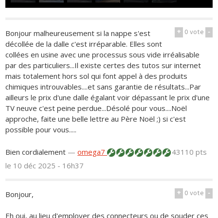
+
0
vote
-
Bonjour malheureusement si la nappe s'est
décollée de la dalle c'est irréparable. Elles sont
collées en usine avec une processus sous vide irréalisable
par des particuliers...Il existe certes des tutos sur internet
mais totalement hors sol qui font appel à des produits
chimiques introuvables....et sans garantie de résultats...Par
ailleurs le prix d'une dalle égalant voir dépassant le prix d'une
TV neuve c'est peine perdue...Désolé pour vous....Noël
approche, faite une belle lettre au Père Noël ;) si c'est
possible pour vous.....
Bien cordialement
—
omega7
43110 pts
le 10 déc 2025 - 16h37
+
0
vote
-
Bonjour,
Eh oui, au lieu d'employer des connecteurs ou de souder ces