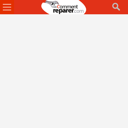
Ouvrir
le
menu